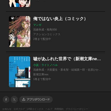
俺ではない炎上（コミック）
マンガ
浅倉秋成・桜鳥556
アクションコミックス
2巻まで配信中
嘘があふれた世界で（新潮文庫nex）
小説・ライトノベル
浅倉秋成・大前粟生・新名智・結城真一郎・佐原ひかり・石田夏穂・杉井光
新潮文庫nex
1巻まで配信中
お知らせ
公式ブログ
LINEコミックス
ヘルプ
利用規約
プライバシーポリシー