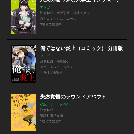
マンガ
浅倉秋成・大沢形画・杉基イクラ
角川コミックス・エース
3巻まで配信中
俺ではない炎上（コミック） 分冊版
マンガ
浅倉秋成・桜鳥556
アクションコミックス
14巻まで配信中
失恋覚悟のラウンドアバウト
小説・ライトノベル
浅倉秋成
講談社電子文庫
1巻まで配信中