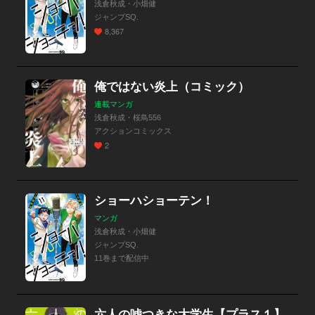
浅倉秋成・小畑健
ジャンプSQ.
8,367
俺ではない炎上（コミック）
連載マンガ
浅倉秋成・桜鳥556
アクションコミックス
2
ショーハショーテン！
マンガ
浅倉秋成・小畑健
ジャンプSQ.
11巻まで配信中
六人の嘘つきな大学生【プラス１】