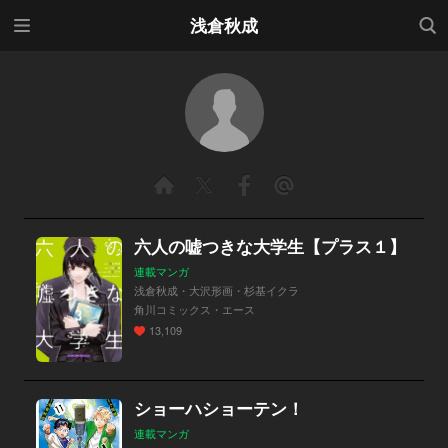
メニ
検索
浅倉秋成
ュー
六人の嘘つきな大学生【プラス１】
連載マンガ
浅倉秋成・大沢形画・杉基イクラ
角川コミックス・エース
13,109
ショーハショーテン！
連載マンガ