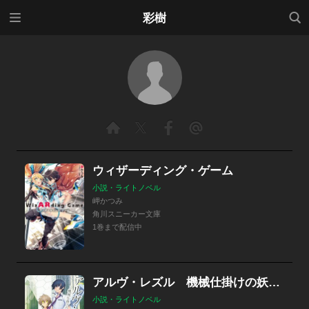
メニ
検索
彩樹
ュー
ウィザーディング・ゲーム
小説・ライトノベル
岬かつみ
角川スニーカー文庫
1巻まで配信中
アルヴ・レズル 機械仕掛けの妖精たち
小説・ライトノベル