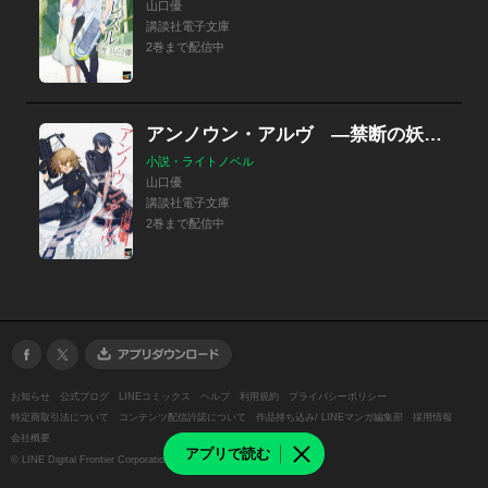
山口優
講談社電子文庫
2巻まで配信中
アンノウン・アルヴ ―禁断の妖精たち―
小説・ライトノベル
山口優
講談社電子文庫
2巻まで配信中
お知らせ
公式ブログ
LINEコミックス
ヘルプ
利用規約
プライバシーポリシー
特定商取引法について
コンテンツ配信許諾について
作品持ち込み/ LINEマンガ編集部
採用情報
会社概要
アプリで読む
©
LINE Digital Frontier Corporation