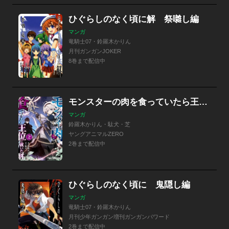
ひぐらしのなく頃に解 祭囃し編
マンガ
竜騎士07・鈴羅木かりん
月刊ガンガンJOKER
8巻まで配信中
モンスターの肉を食っていたら王位に就いた件
マンガ
鈴羅木かりん・駄犬・芝
ヤングアニマルZERO
2巻まで配信中
ひぐらしのなく頃に 鬼隠し編
マンガ
竜騎士07・鈴羅木かりん
月刊少年ガンガン増刊ガンガンパワード
2巻まで配信中