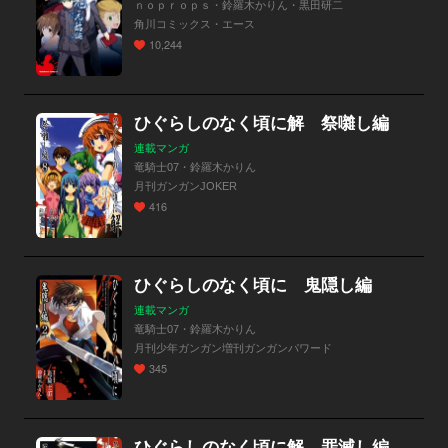
ｎｏｐｒｏｐｓ・鈴羅木かりん・黒田研二
角川コミックス・エース
10,244
ひぐらしのなく頃に解 祭囃し編
連載マンガ
竜騎士07・鈴羅木かりん
月刊ガンガンJOKER
416
ひぐらしのなく頃に 鬼隠し編
連載マンガ
竜騎士07・鈴羅木かりん
月刊少年ガンガン増刊ガンガンパワード
345
ひぐらしのなく頃に解 罪滅し編