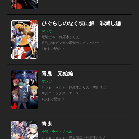
ひぐらしのなく頃に解 罪滅し編
マンガ
竜騎士07・鈴羅木かりん
月刊少年ガンガン増刊ガンガンパワード
4巻まで配信中
青鬼 元始編
マンガ
ｎｏｐｒｏｐｓ・鈴羅木かりん・黒田研二
角川コミックス・エース
4巻まで配信中
青鬼
小説・ライトノベル
ｎｏｐｒｏｐｓ・黒田研二・鈴羅木かりん