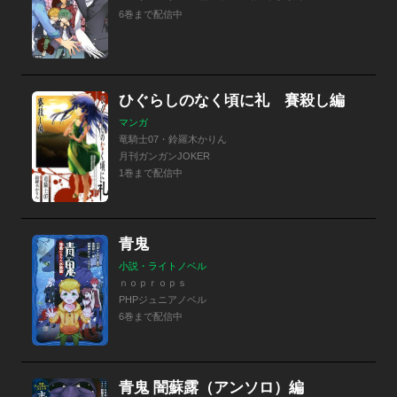
6巻まで配信中
ひぐらしのなく頃に礼 賽殺し編
マンガ
竜騎士07・鈴羅木かりん
月刊ガンガンJOKER
1巻まで配信中
青鬼
小説・ライトノベル
ｎｏｐｒｏｐｓ
PHPジュニアノベル
6巻まで配信中
青鬼 闇蘇露（アンソロ）編