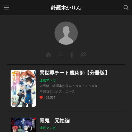
メニ
検索
鈴羅木かりん
ュー
異世界チート魔術師【分冊版】
連載マンガ
内田健・鈴羅木かりん・Ｎａｒｄａｃｋ
角川コミックス・エース
108,537
青鬼 元始編
連載マンガ