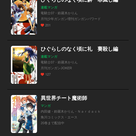
連載マンガ
竜騎士07・鈴羅木かりん
月刊少年ガンガン増刊ガンガンパワード
201
ひぐらしのなく頃に礼 賽殺し編
連載マンガ
竜騎士07・鈴羅木かりん
月刊ガンガンJOKER
127
異世界チート魔術師
マンガ
内田健・鈴羅木かりん・Ｎａｒｄａｃｋ
角川コミックス・エース
20巻まで配信中