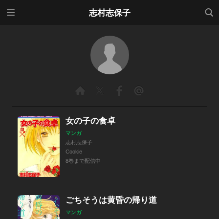
メニ
検索
志村志保子
ュー
女の子の食卓
マンガ
志村志保子
Cookie
8巻まで配信中
ごちそうは黄昏の帰り道
マンガ