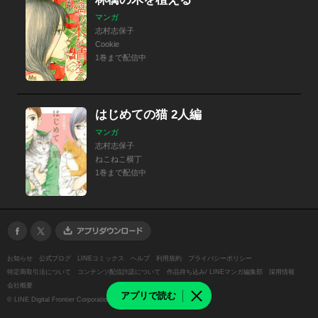
マンガ
志村志保子
Cookie
1巻まで配信中
はじめての猫 2人編
マンガ
志村志保子
ねこねこ横丁
1巻まで配信中
お知らせ
公式ブログ
LINEコミックス
ヘルプ
利用規約
プライバシーポリシー
特定商取引法について
コンテンツ配信許諾について
作品持ち込み/ LINEマンガ編集部
採用情報
会社概要
アプリで読む
©
LINE Digital Frontier Corporation