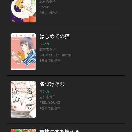
志村志保子
Cookie
2巻まで配信中
はじめての猫
マンガ
志村志保子
ぷら＠ほ～む／comip!
1巻まで配信中
名づけそむ
マンガ
志村志保子
FEEL YOUNG
1巻まで配信中
林檎の木を植える