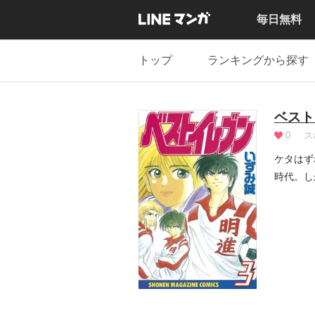
毎日無料
トップ
ランキングから探す
ベスト
0
ス
ケタはず
時代。し
門を...