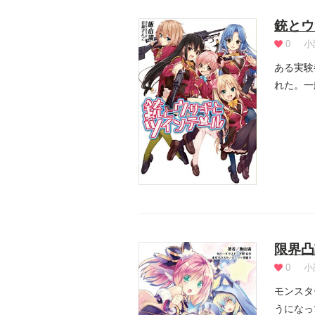
銃とウ
0
小
ある実験
れた。一
た……。.
限界凸
0
小
モンスタ
うになっ