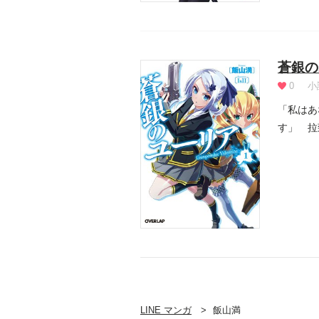
蒼銀の
0
小
「私はあ
す」 拉
ていた...
LINE マンガ
飯山満