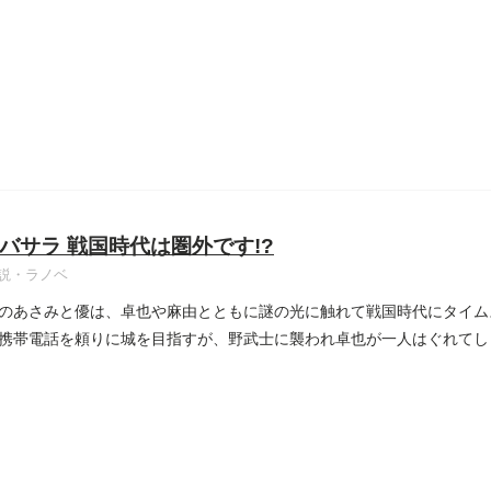
バサラ 戦国時代は圏外です!?
説・ラノベ
のあさみと優は、卓也や麻由とともに謎の光に触れて戦国時代にタイム
携帯電話を頼りに城を目指すが、野武士に襲われ卓也が一人はぐれてし
..