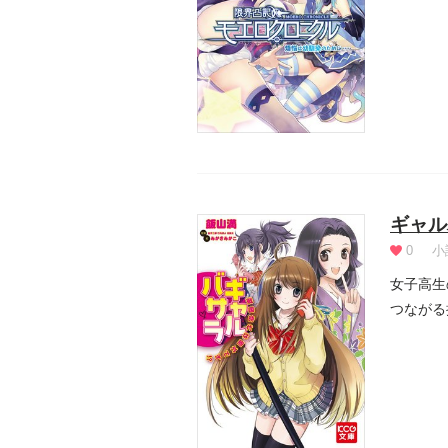
人とし...
ギャル
0
小
女子高生
つながる
実は未来.