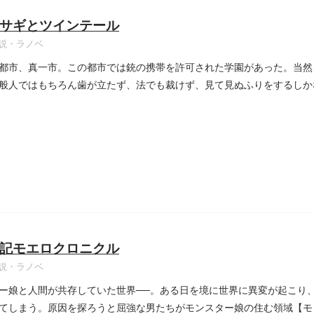
サギとツインテール
説・ラノベ
都市、真一市。この都市では銃の携帯を許可された学園があった。当然
般人ではもちろん歯が立たず、法でも裁けず、見て見ぬふりをするしか
..
記モエロクロニクル
説・ラノベ
ー娘と人間が共存していた世界──。ある日を境に世界に異変が起こり
てしまう。原因を探ろうと屈強な男たちがモンスター娘の住む領域【モ