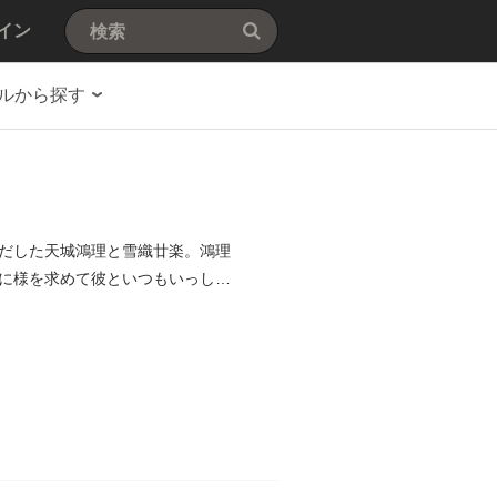
イン
ルから探す
だした天城鴻理と雪織廿楽。鴻理
に様を求めて彼といつもいっしょ