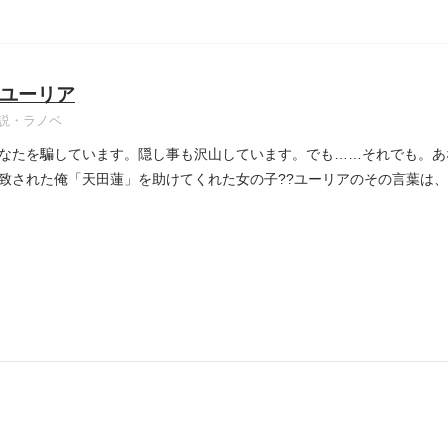
ユーリア
説・ラノベ
なたを騙しています。隠し事も沢山しています。でも……それでも。あ
致された俺「天田蓮」を助けてくれた女の子??ユーリアのその言葉は