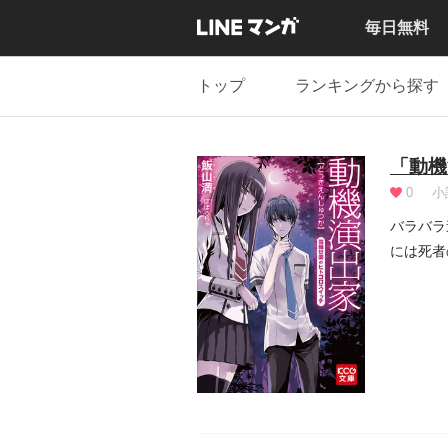
毎日無料
トップ
ランキングから探す
「動機
0
小
バラバラ
には死者
に行動し.