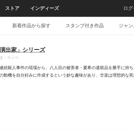
ストア
インディーズ
ログ
新着作品から探す
スタンプ付き作品
ジャン
演出家」シリーズ
説・ラノベ
連続殺人事件の現場から、八人目の被害者・夏希の遺留品を勝手に持ち
の動機を自分好みに作成するという妙な趣味があり、廿楽は理想的な死
..