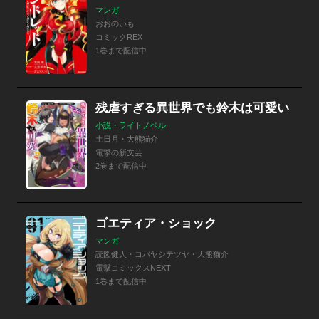
マンガ
おおのいも
コミックREX
1巻まで配信中
残虐すぎる異世界でも鈴木は可愛い
小説・ライトノベル
土日月・大熊猫介
電撃の新文芸
2巻まで配信中
ゴエティア・ショック
マンガ
読図健人・コバヤシテツヤ・大熊猫介
電撃コミックスNEXT
1巻まで配信中