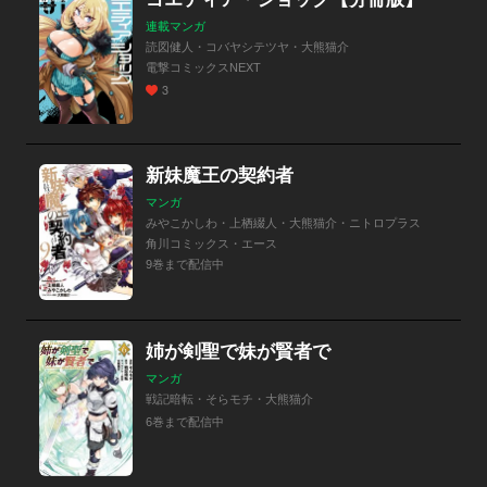
連載マンガ
読図健人・コバヤシテツヤ・大熊猫介
電撃コミックスNEXT
3
新妹魔王の契約者
マンガ
みやこかしわ・上栖綴人・大熊猫介・ニトロプラス
角川コミックス・エース
9巻まで配信中
姉が剣聖で妹が賢者で
マンガ
戦記暗転・そらモチ・大熊猫介
6巻まで配信中