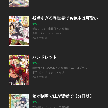
残虐すぎる異世界でも鈴木は可愛い
マンガ
飯島いちる・土日月・大熊猫介
角川コミックス・エース
2巻まで配信中
ハンドレッド
マンガ
箕崎准・SASAYUKi・大熊猫介・ニトロプラス
ドラゴンコミックスエイジ
2巻まで配信中
姉が剣聖で妹が賢者で【分冊版】
マンガ
戦記暗転・そらモチ・大熊猫介