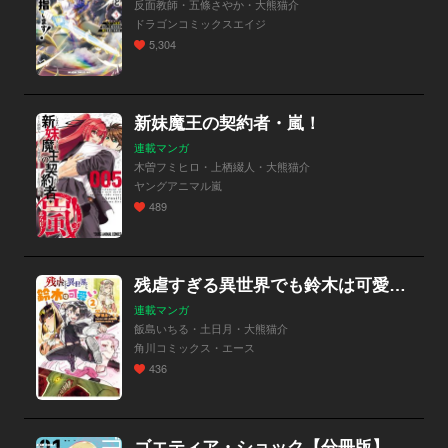
反面教師・五條さやか・大熊猫介
ドラゴンコミックスエイジ
5,304
新妹魔王の契約者・嵐！
連載マンガ
木曽フミヒロ・上栖綴人・大熊猫介
ヤングアニマル嵐
489
残虐すぎる異世界でも鈴木は可愛い【分冊版】
連載マンガ
飯島いちる・土日月・大熊猫介
角川コミックス・エース
436
ゴエティア・ショック【分冊版】