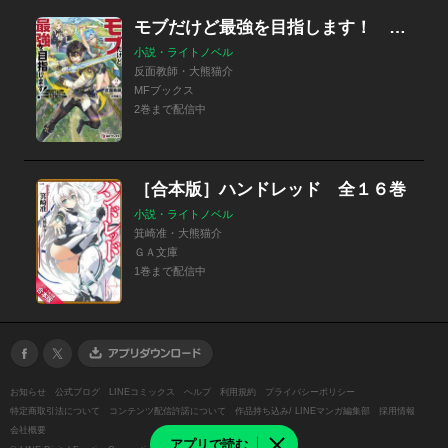
モブだけど最強を目指します！ ～ゲーム世界に転生した俺は自由に強さを追い求める～
小説・ライトノベル
反面教師・大熊猫介
MFブックス
2巻まで配信中
［合本版］ハンドレッド 全１６巻
小説・ライトノベル
箕崎准・大熊猫介
ＧＡ文庫
1巻まで配信中
お知らせ
公式ブログ
LINEコミックス
ヘルプ
利用規約
プライバシーポリシー
特定商取引法について
コンテンツ配信許諾について
作品持ち込み/ LINEマンガ編集部
採用情報
会社概要
アプリで読む