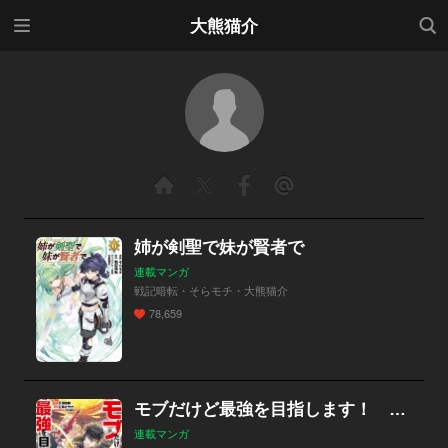
メニ
検索
大熊猫介
ュー
姉が剣聖で妹が賢者で
連載マンガ
戦記暗転・そらモチ・大熊猫介
78,659
モブだけど最強を目指します！ ～ゲーム世界に転生した俺は自由に強さを追い求める～【分冊版】
連載マンガ