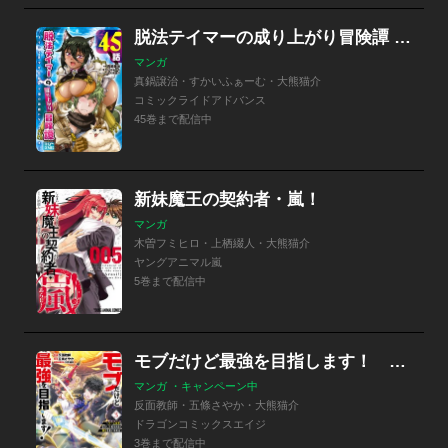
脱法テイマーの成り上がり冒険譚 ～Sランク美少女冒険者が俺の獣魔になっテイマす～【単話版】
マンガ
真鍋譲治・すかいふぁーむ・大熊猫介
コミックライドアドバンス
45巻まで配信中
新妹魔王の契約者・嵐！
マンガ
木曽フミヒロ・上栖綴人・大熊猫介
ヤングアニマル嵐
5巻まで配信中
モブだけど最強を目指します！ ～ゲーム世界に転生した俺は自由に強さを追い求める～
マンガ ・キャンペーン中
反面教師・五條さやか・大熊猫介
ドラゴンコミックスエイジ
3巻まで配信中