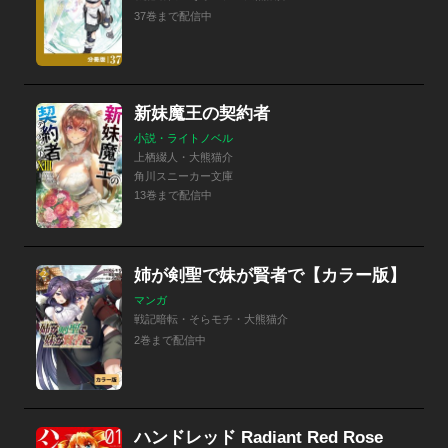
37巻まで配信中
新妹魔王の契約者
小説・ライトノベル
上栖綴人・大熊猫介
角川スニーカー文庫
13巻まで配信中
姉が剣聖で妹が賢者で【カラー版】
マンガ
戦記暗転・そらモチ・大熊猫介
2巻まで配信中
ハンドレッド Radiant Red Rose