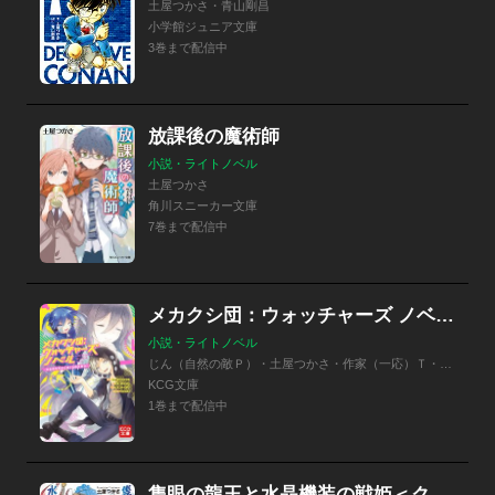
土屋つかさ・青山剛昌
小学館ジュニア文庫
3巻まで配信中
放課後の魔術師
小説・ライトノベル
土屋つかさ
角川スニーカー文庫
7巻まで配信中
メカクシ団：ウォッチャーズ ノベル ～少女のキモチとぼくらのチカラ～
小説・ライトノベル
じん（自然の敵Ｐ）・土屋つかさ・作家（一応）Ｔ・ｋｏｎａ
KCG文庫
1巻まで配信中
隻眼の龍王と水晶機装の戦姫＜クリスタワルキューレ＞