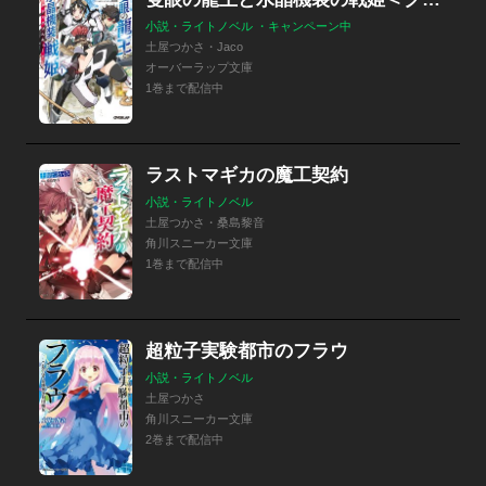
小説・ライトノベル ・キャンペーン中
土屋つかさ・Jaco
オーバーラップ文庫
1巻まで配信中
ラストマギカの魔工契約
小説・ライトノベル
土屋つかさ・桑島黎音
角川スニーカー文庫
1巻まで配信中
超粒子実験都市のフラウ
小説・ライトノベル
土屋つかさ
角川スニーカー文庫
2巻まで配信中