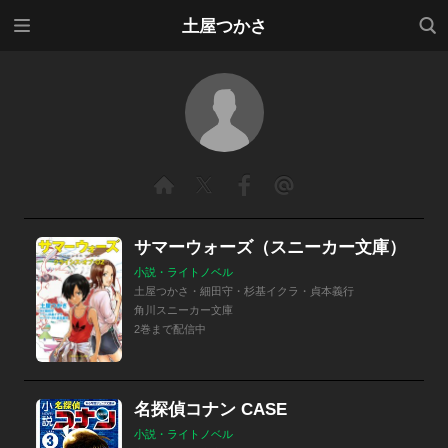
メニ
検索
土屋つかさ
ュー
サマーウォーズ（スニーカー文庫）
小説・ライトノベル
土屋つかさ・細田守・杉基イクラ・貞本義行
角川スニーカー文庫
2巻まで配信中
名探偵コナン CASE
小説・ライトノベル