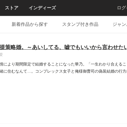
ストア
インディーズ
ログ
新着作品から探す
スタンプ付き作品
ジャン
提策略婚。～あいしてる、嘘でもいいから言わせた
愛
情により期間限定で結婚することになった華乃。「一生わかり合えるこ
緒に住むなんて…。コンプレックス女子と俺様御曹司の偽装結婚の行方は