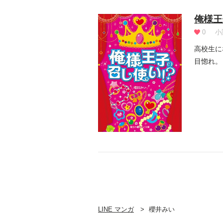
俺様王
0
小
高校生に
目惚れ。
フ!...
LINE マンガ
櫻井みい