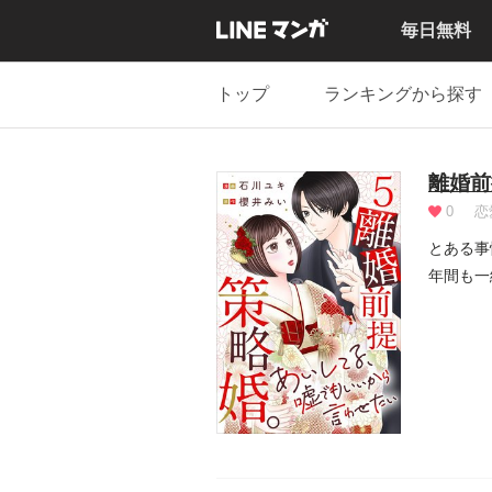
毎日無料
トップ
ランキングから探す
離婚前
0
恋
とある事
年間も一
ト「...