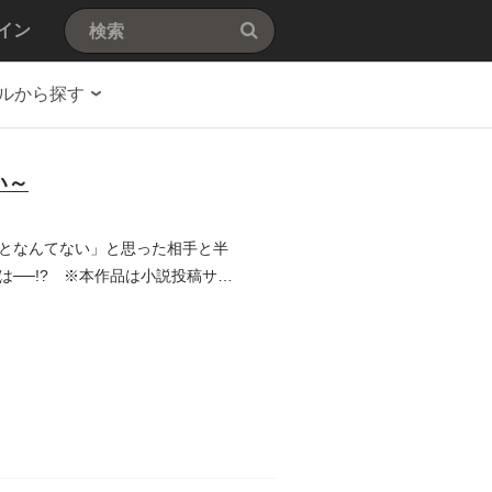
イン
ルから探す
い～
となんてない」と思った相手と半
──!? ※本作品は小説投稿サイ