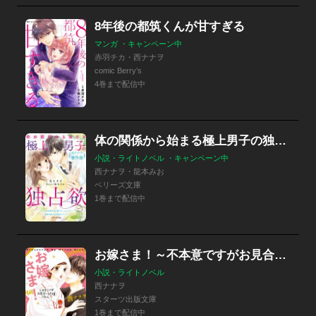
8年後の都筑くんが甘すぎる
マンガ ・キャンペーン中
赤羽チカ・西ナナヲ
comic Berry’s
4巻まで配信中
体の関係から始まる極上男子の独占欲
小説・ライトノベル ・キャンペーン中
西ナナヲ・龍本みお
ベリーズ文庫
1巻まで配信中
お嫁さま！～不本意ですがお見合い結婚しました～
小説・ライトノベル
西ナナヲ
スターツ出版文庫
1巻まで配信中