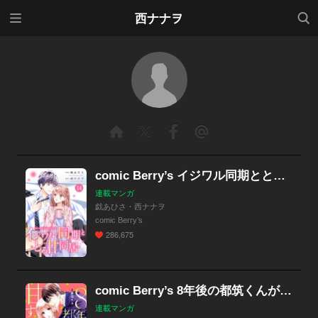
メニ
検索
西ナナヲ
ュー
comic Berry’s イジワル同期ととろ甘同居（分冊版）
連載マンガ
戯あひさ・西ナナヲ
comic Berry’s
286,675
comic Berry’s 8年後の都筑くんが甘すぎる（分冊版）
連載マンガ