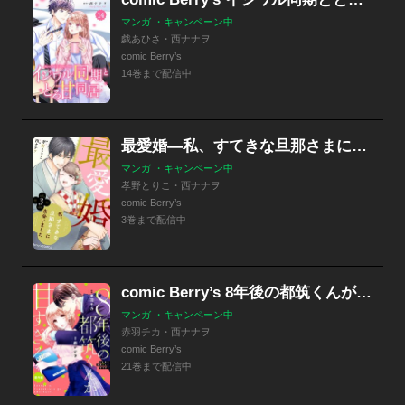
マンガ ・キャンペーン中
戯あひさ・西ナナヲ
comic Berry’s
14巻まで配信中
最愛婚―私、すてきな旦那さまに出会いました―
マンガ ・キャンペーン中
孝野とりこ・西ナナヲ
comic Berry’s
3巻まで配信中
comic Berry’s 8年後の都筑くんが甘すぎる（分冊版）
マンガ ・キャンペーン中
赤羽チカ・西ナナヲ
comic Berry’s
21巻まで配信中