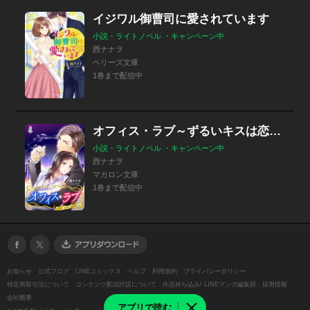
イジワル御曹司に愛されています
小説・ライトノベル ・キャンペーン中
西ナナヲ
ベリーズ文庫
1巻まで配信中
オフィス・ラブ～ずるいキスは恋の始まり～
小説・ライトノベル ・キャンペーン中
西ナナヲ
マカロン文庫
1巻まで配信中
お知らせ
公式ブログ
LINEコミックス
ヘルプ
利用規約
プライバシーポリシー
特定商取引法について
コンテンツ配信許諾について
作品持ち込み/ LINEマンガ編集部
採用情報
会社概要
アプリで読む