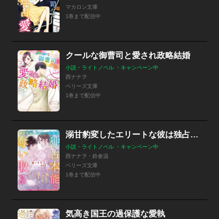
マカロン文庫
1巻まで配信中
クールな御曹司と愛され政略結婚
小説・ライトノベル ・キャンペーン中
西ナナヲ
ベリーズ文庫
1巻まで配信中
溺甘豹変したエリートな彼は独占本能で奪い取る
小説・ライトノベル ・キャンペーン中
西ナナヲ・鈴倉温
ベリーズ文庫
1巻まで配信中
気高き国王の過保護な愛執