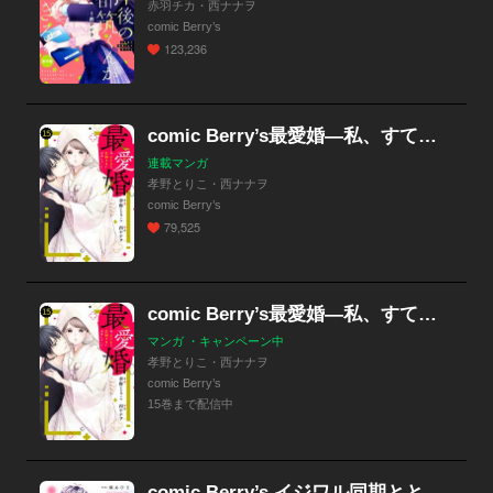
赤羽チカ・西ナナヲ
comic Berry’s
123,236
comic Berry’s最愛婚―私、すてきな旦那さまに出会いました―
連載マンガ
孝野とりこ・西ナナヲ
comic Berry’s
79,525
comic Berry’s最愛婚―私、すてきな旦那さまに出会いました―
マンガ ・キャンペーン中
孝野とりこ・西ナナヲ
comic Berry’s
15巻まで配信中
comic Berry’s イジワル同期ととろ甘同居（分冊版）