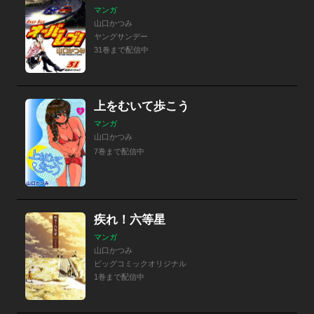
マンガ
山口かつみ
ヤングサンデー
31巻まで配信中
上をむいて歩こう
マンガ
山口かつみ
7巻まで配信中
疾れ！六等星
マンガ
山口かつみ
ビッグコミックオリジナル
1巻まで配信中