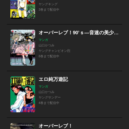
ヤングキング
3巻まで配信中
オーバーレブ！90’ｓ―音速の美少女たち―
マンガ
山口かつみ
ヤングチャンピオン烈
8巻まで配信中
エロ純万遊記
マンガ
山口かつみ
ヤングサンデー
4巻まで配信中
オーバーレブ！