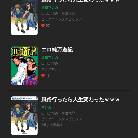
連載マンガ
山口かつみ・＠遼太郎
ビッグコミックスピリッツ
57
エロ純万遊記
連載マンガ
山口かつみ
ヤングサンデー
16
風俗行ったら人生変わったｗｗｗ
マンガ
山口かつみ・＠遼太郎
ビッグコミックスピリッツ
2巻まで配信中