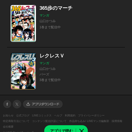
365歩のマーチ
マンガ
山口かつみ
1巻まで配信中
レクレスＶ
マンガ
山口かつみ
バーズ
3巻まで配信中
お知らせ
公式ブログ
LINEコミックス
ヘルプ
利用規約
プライバシーポリシー
特定商取引法について
コンテンツ配信許諾について
作品持ち込み/ LINEマンガ編集部
採用情報
会社概要
アプリで読む