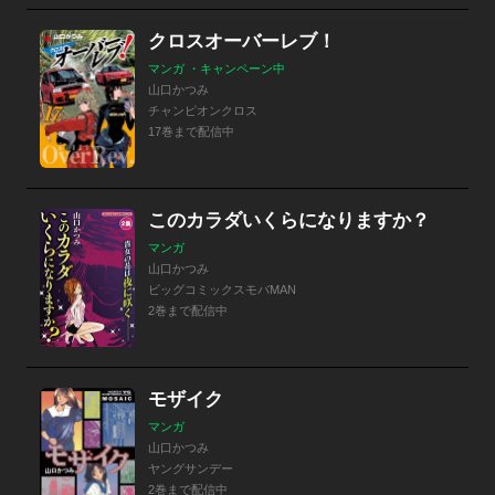
クロスオーバーレブ！
マンガ ・キャンペーン中
山口かつみ
チャンピオンクロス
17巻まで配信中
このカラダいくらになりますか？
マンガ
山口かつみ
ビッグコミックスモバMAN
2巻まで配信中
モザイク
マンガ
山口かつみ
ヤングサンデー
2巻まで配信中