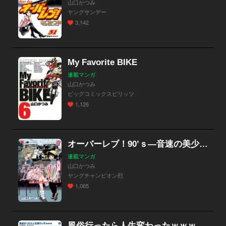
山口かつみ
ヤングサンデー
3,142
My Favorite BIKE
連載マンガ
山口かつみ
ビッグコミックスピリッツ
1,126
オーバーレブ！90’ｓ―音速の美少女たち―
連載マンガ
山口かつみ
ヤングチャンピオン烈
1,065
風俗行ったら人生変わったｗｗｗ