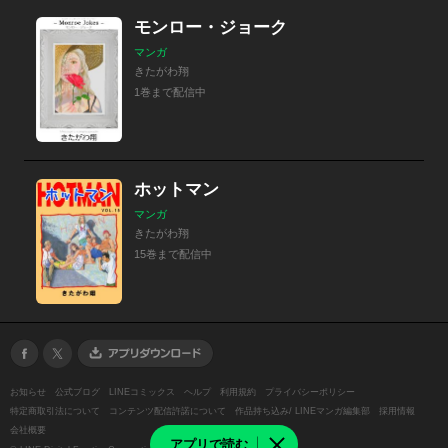
モンロー・ジョーク
マンガ
きたがわ翔
1巻まで配信中
ホットマン
マンガ
きたがわ翔
15巻まで配信中
お知らせ
公式ブログ
LINEコミックス
ヘルプ
利用規約
プライバシーポリシー
特定商取引法について
コンテンツ配信許諾について
作品持ち込み/ LINEマンガ編集部
採用情報
会社概要
アプリで読む