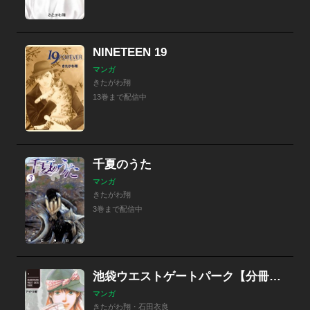
NINETEEN 19
マンガ
きたがわ翔
13巻まで配信中
千夏のうた
マンガ
きたがわ翔
3巻まで配信中
池袋ウエストゲートパーク【分冊版】 北口アイドル・アンダーグラウンド
マンガ
きたがわ翔・石田衣良