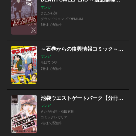
マンガ
きたがわ翔
グランドジャンプPREMIUM
3巻まで配信中
～石巻からの復興情報コミック～ マンガッタン＝デジタル
マンガ
ちばてつや
7巻まで配信中
池袋ウエストゲートパーク【分冊版】 プライド編
マンガ
きたがわ翔・石田衣良
コミックレガリア
2巻まで配信中