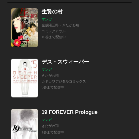
生贄の村
マンガ
金成陽三郎・きたがわ翔
コミックアウル
10巻まで配信中
デス・スウィーパー
マンガ
きたがわ翔
カドカワデジタルコミックス
5巻まで配信中
19 FOREVER Prologue
マンガ
きたがわ翔
1巻まで配信中