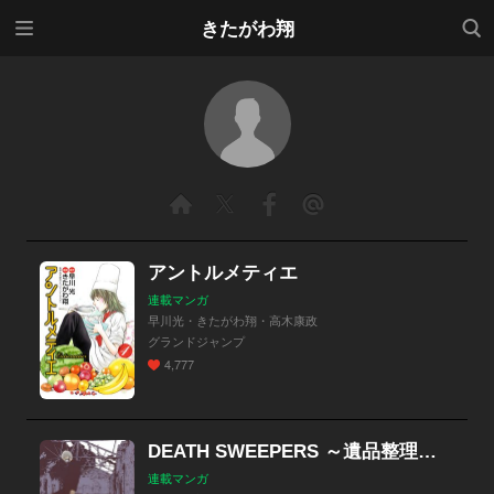
メニ
検索
きたがわ翔
ュー
アントルメティエ
連載マンガ
早川光・きたがわ翔・高木康政
グランドジャンプ
4,777
DEATH SWEEPERS ～遺品整理会社～
連載マンガ