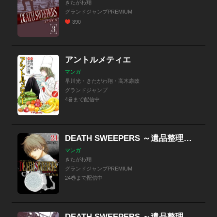
きたがわ翔
グランドジャンプPREMIUM
390
アントルメティエ
マンガ
早川光・きたがわ翔・高木康政
グランドジャンプ
4巻まで配信中
DEATH SWEEPERS ～遺品整理会社～ 分冊版
マンガ
きたがわ翔
グランドジャンプPREMIUM
24巻まで配信中
DEATH SWEEPERS ～遺品整理会社～