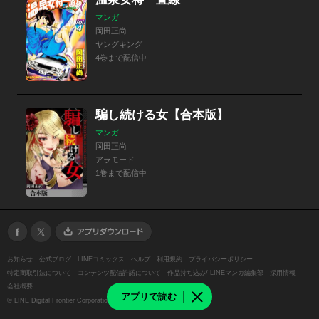
マンガ
岡田正尚
ヤングキング
4巻まで配信中
騙し続ける女【合本版】
マンガ
岡田正尚
アラモード
1巻まで配信中
お知らせ
公式ブログ
LINEコミックス
ヘルプ
利用規約
プライバシーポリシー
特定商取引法について
コンテンツ配信許諾について
作品持ち込み/ LINEマンガ編集部
採用情報
会社概要
アプリで読む
©
LINE Digital Frontier Corporation