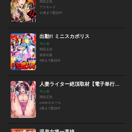
岡田正尚
アラモード
11巻まで配信中
出動!! ミニスカポリス
マンガ
岡田正尚
楽楽出版
9巻まで配信中
人妻ライター絶頂取材【電子単行本版】
マンガ
岡田正尚
comicホエール
1巻まで配信中
温泉女将一直線