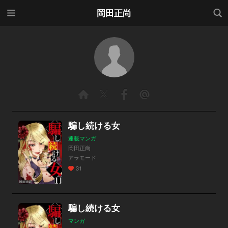
メニ
検索
岡田正尚
ュー
騙し続ける女
連載マンガ
岡田正尚
アラモード
31
騙し続ける女
マンガ