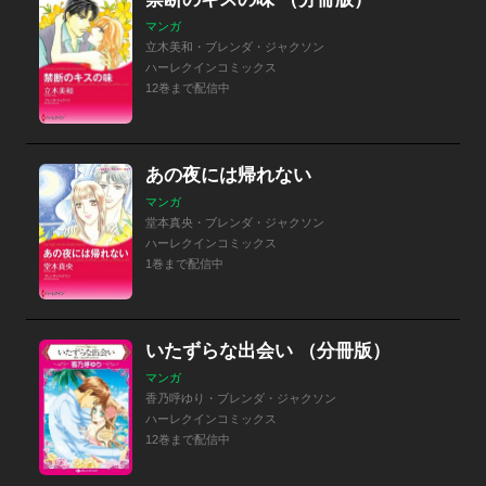
マンガ
立木美和・ブレンダ・ジャクソン
ハーレクインコミックス
12巻まで配信中
あの夜には帰れない
マンガ
堂本真央・ブレンダ・ジャクソン
ハーレクインコミックス
1巻まで配信中
いたずらな出会い （分冊版）
マンガ
香乃呼ゆり・ブレンダ・ジャクソン
ハーレクインコミックス
12巻まで配信中