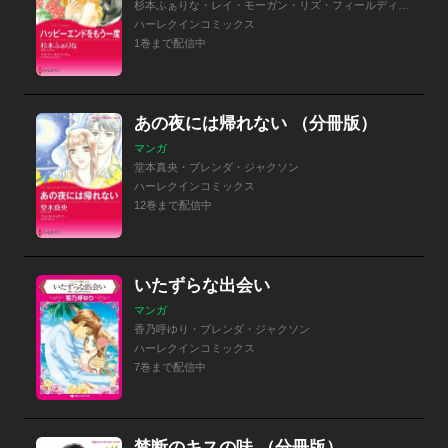
杉本ふぁりな・レイ・モーガン・リズ・フィールディング・ブレンダ・ジャクソン
ハーレクインコミックス
1巻まで配信中
あの夜には帰れない （分冊版）
マンガ
堂本真央・ブレンダ・ジャクソン
ハーレクインコミックス
12巻まで配信中
いたずらな出会い
マンガ
香乃呼ゆり・ブレンダ・ジャクソン
ハーレクインコミックス
7巻まで配信中
禁断のキスの味 （分冊版）