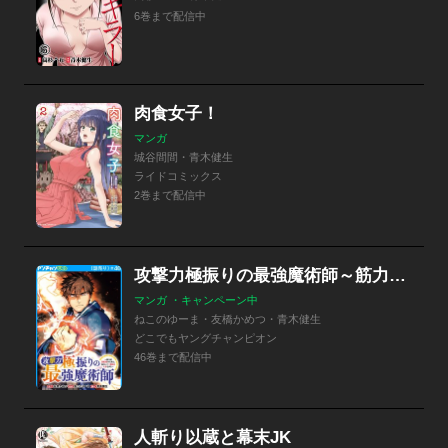
6巻まで配信中
肉食女子！
マンガ
城谷間間・青木健生
ライドコミックス
2巻まで配信中
攻撃力極振りの最強魔術師～筋力値9999の大剣士、転生して二度目の人生を歩む～(話売り)
マンガ ・キャンペーン中
ねこのゆーま・友橋かめつ・青木健生
どこでもヤングチャンピオン
46巻まで配信中
人斬り以蔵と幕末JK