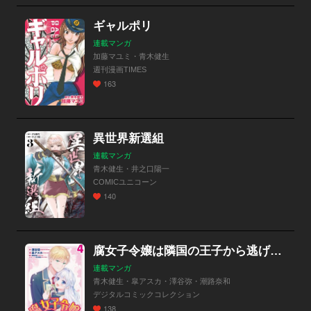
ギャルポリ
連載マンガ
加藤マユミ・青木健生
週刊漫画TIMES
163
異世界新選組
連載マンガ
青木健生・井之口陽一
COMICユニコーン
140
腐女子令嬢は隣国の王子から逃げられない～私は推しカプで萌えたいだけなのです～ デジコレ DIGITAL COMICS
連載マンガ
青木健生・皐アスカ・澤谷弥・潮路奈和
デジタルコミックコレクション
138