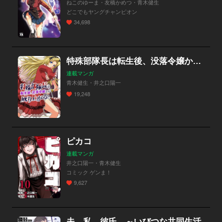
ねこのゆーま・友橋かめつ・青木健生
どこでもヤングチャンピオン
34,698
特殊部隊長は転生後、没落令嬢から成り上がる！
連載マンガ
青木健生・井之口陽一
19,248
ピカコ
連載マンガ
井之口陽一・青木健生
コミック ゲンま！
9,627
夫、私、彼氏。～いびつな共同生活