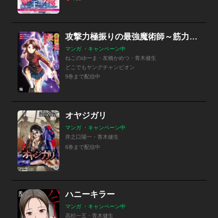
攻撃力極振りの最強魔術師～筋力値9999の大剣士、転生して二度目の人生を歩む～
マンガ ・キャンペーン中
ねこのゆーま・友橋かめつ・青木健生
どこでもヤングチャンピオン
9巻まで配信中
オヤジガリ
マンガ ・キャンペーン中
井之口陽一・青木健生
6巻まで配信中
ハニーキラー
マンガ ・キャンペーン中
高杉一五・青木健生