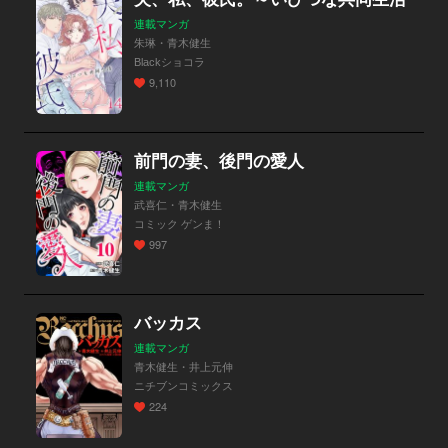
連載マンガ
朱琳・青木健生
Blackショコラ
9,110
前門の妻、後門の愛人
連載マンガ
武喜仁・青木健生
コミック ゲンま！
997
バッカス
連載マンガ
青木健生・井上元伸
ニチブンコミックス
224