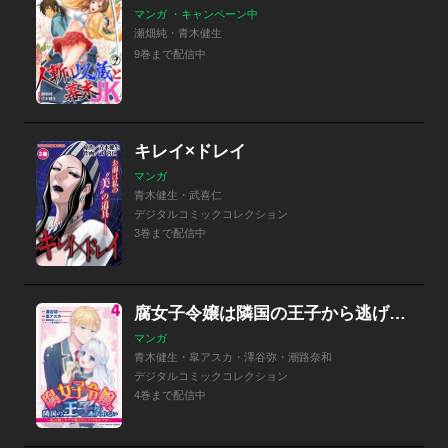
マンガ ・キャンペーン中
瀬畑純・青木健生
9巻まで配信中
キレイ×ドレイ
マンガ
青木健生・武喜仁
デジタルコミックコレクション
3巻まで配信中
腐女子令嬢は隣国の王子から逃げられない～私は推しカプで萌えたいだけなのです～ デジコレ DIGITAL COMICS
マンガ
青木健生・皐アスカ・澤谷弥・潮路奈和
デジタルコミックコレクション
4巻まで配信中