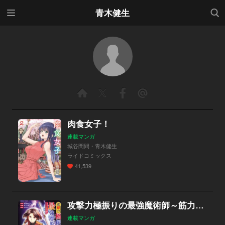
メニ
検索
青木健生
ュー
肉食女子！
連載マンガ
城谷間間・青木健生
ライドコミックス
41,539
攻撃力極振りの最強魔術師～筋力値9999の大剣士、転生して二度目の人生を歩む～
連載マンガ