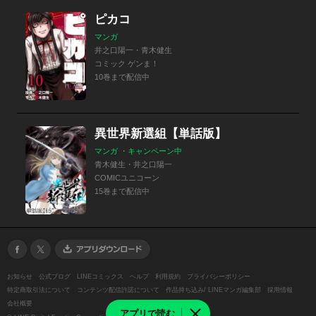
ピカコ
マンガ
井之口陽一・青木健生
コミック ゲンま！
10巻まで配信中
異世界新選組【単話版】
マンガ ・キャンペーン中
青木健生・井之口陽一
COMICユニコーン
15巻まで配信中
お知らせ
公式ブログ
LINEコミックス
ヘルプ
利用規約
プライバシーポリシー
特定商取引法について
コンテンツ配信許諾について
作品持ち込み/ LINEマンガ編集部
採用情報
会社概要
アプリで読む