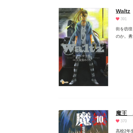
Waltz
391
街を彷徨
のか。勇
む――!...
魔王 J
370
高校2年