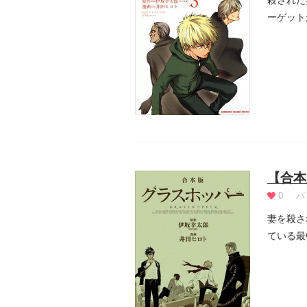
殺された
ーゲット
讐劇...
【合本
0
バ
妻を殺さ
ている最
男「押し.