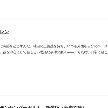
レン
説・ラノベ
は奇跡を起こすんだ」独自の正義感を持ち、いつも周囲を自分のペース
。彼を中心にして起こる不思議な事件の数々――。何気ない日常に起こ
...
テンサンダーボルト 新装版（新潮文庫）