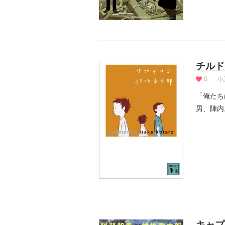
チルド
0
小
「俺たち
男、陣内
とき、予想
キャプ