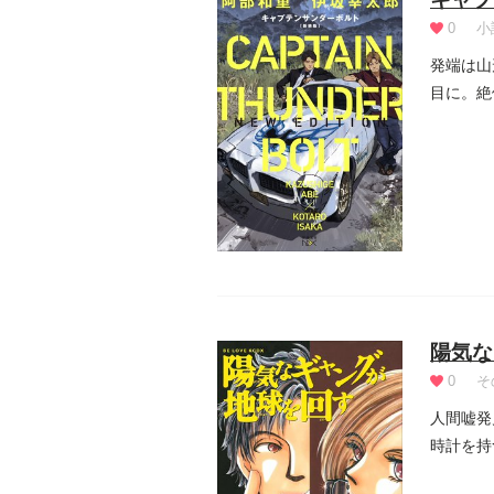
0
小
発端は山
目に。絶
れる感染.
陽気な
0
そ
人間嘘発
時計を持
に“仕事..