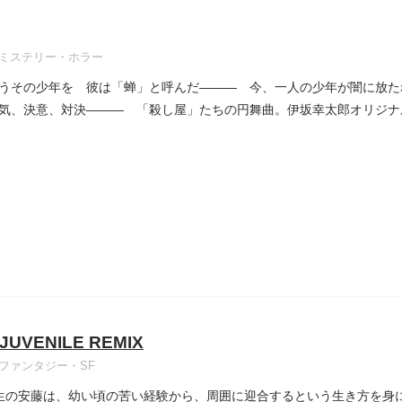
ミステリー・ホラー
うその少年を 彼は「蝉」と呼んだ――― 今、一人の少年が闇に放た
気、決意、対決――― 「殺し屋」たちの円舞曲。伊坂幸太郎オリジナ
UVENILE REMIX
ファンタジー・SF
生の安藤は、幼い頃の苦い経験から、周囲に迎合するという生き方を身