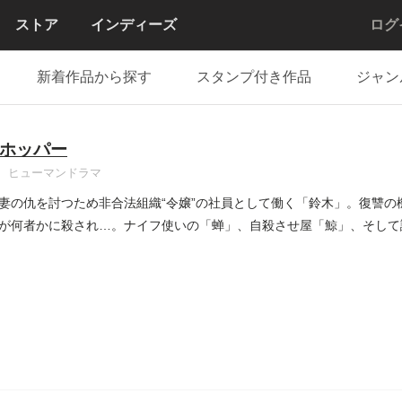
ストア
インディーズ
ログ
新着作品から探す
スタンプ付き作品
ジャン
ホッパー
ヒューマンドラマ
妻の仇を討つため非合法組織“令嬢”の社員として働く「鈴木」。復讐の
が何者かに殺され…。ナイフ使いの「蝉」、自殺させ屋「鯨」、そして