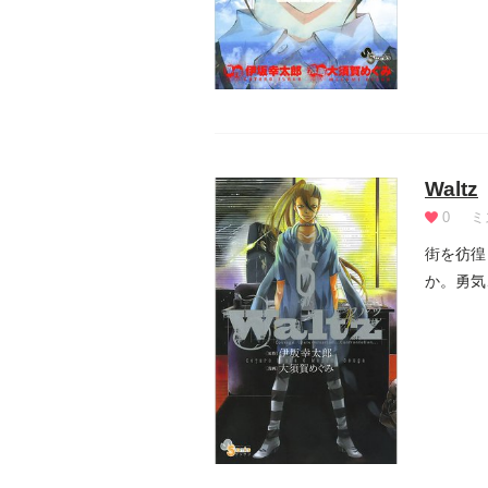
Waltz
0
ミ
街を彷徨
か。勇気
みだ...