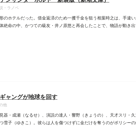
説・ラノベ
形のホテルだった。借金返済のため一攫千金を狙う相葉時之は、手違い
体絶命の中、かつての級友・井ノ原悠と再会したことで、物語が動き出
..
ギャングが地球を回す
の他
見器・成瀬（なるせ）、演説の達人・響野（きょうの）、天才スリ・久
つ雪子（ゆきこ）。彼らは人を傷つけずに金だけを奪うのがポリシーの
.