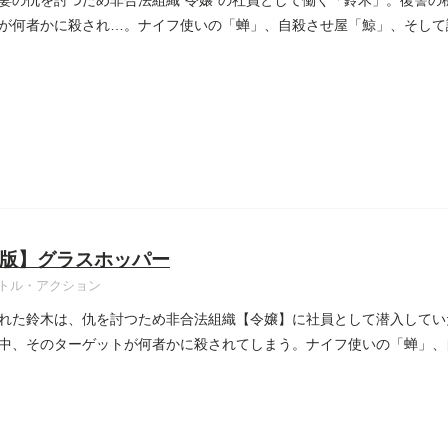
妻の仇を討つため非合法組織“令嬢”の社員として働く「鈴木」。復讐の
が何者かに殺され…。ナイフ使いの「蝉」、自殺させ屋「鯨」、そして
版】グラスホッパー
トル・アクション
れた鈴木は、仇を討つため非合法組織【令嬢】に社員として潜入してい
中、そのターゲットが何者かに殺されてしまう。ナイフ使いの「蝉」、
..