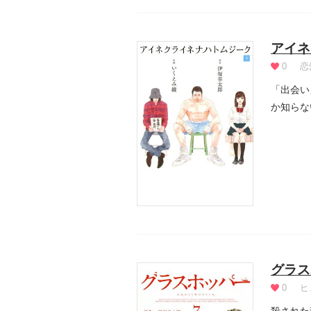
アイネ
0
恋
「出会い
か知らな
人生...
グラス
0
ヒ