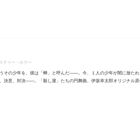
ステリー・ホラー
うその少年を、彼は「蝉」と呼んだ――。今、１人の少年が闇に放たれ
、決意、対決――。「殺し屋」たちの円舞曲。伊坂幸太郎オリジナル原作