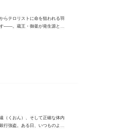
からテロリストに命を狙われる羽
す――。蔵王・御釜が発生源とさ
遠（くおん）、そして正確な体内
銀行強盗。ある日、いつものよう