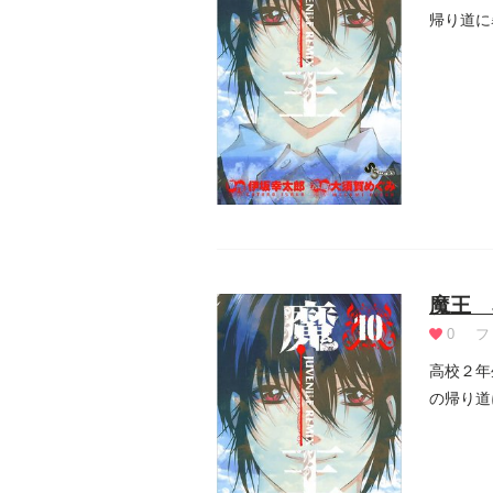
帰り道に
察に任...
魔王 J
0
フ
高校２年
の帰り道
警察に任.