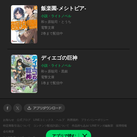
飯楽園‐メシトピア‐
小説・ライトノベル
和ヶ原聡司・とうち
電撃文庫
2巻まで配信中
ディエゴの巨神
小説・ライトノベル
和ヶ原聡司・黒銀
電撃文庫
1巻まで配信中
お知らせ
公式ブログ
LINEコミックス
ヘルプ
利用規約
プライバシーポリシー
特定商取引法について
コンテンツ配信許諾について
作品持ち込み/ LINEマンガ編集部
採用情報
会社概要
アプリで読む