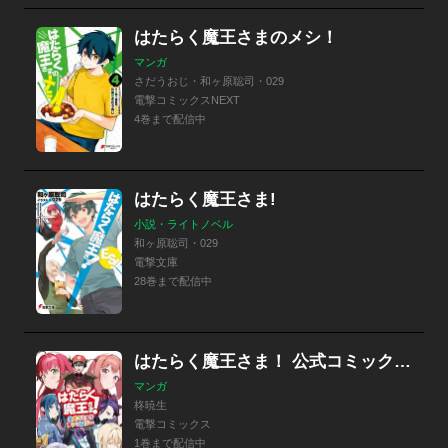
はたらく魔王さまのメシ！
マンガ
さだうおじ・和ヶ原聡司・029
電撃コミックスNEXT
4巻まで配信中
はたらく魔王さま!
小説・ライトノベル
和ヶ原聡司・029
電撃文庫
28巻まで配信中
はたらく魔王さま！ 公式コミックアンソロジー
マンガ
柊暁生
電撃コミックス
1巻まで配信中