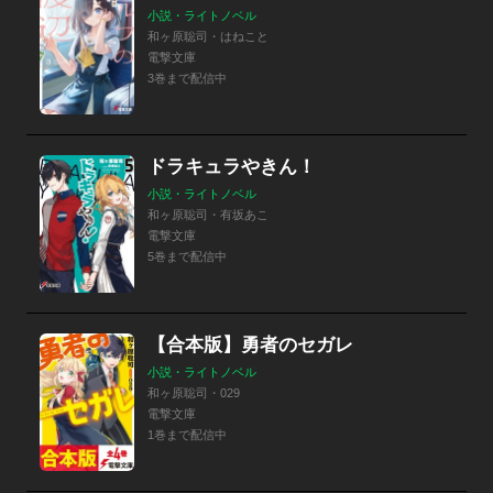
小説・ライトノベル
和ヶ原聡司・はねこと
電撃文庫
3巻まで配信中
ドラキュラやきん！
小説・ライトノベル
和ヶ原聡司・有坂あこ
電撃文庫
5巻まで配信中
【合本版】勇者のセガレ
小説・ライトノベル
和ヶ原聡司・029
電撃文庫
1巻まで配信中