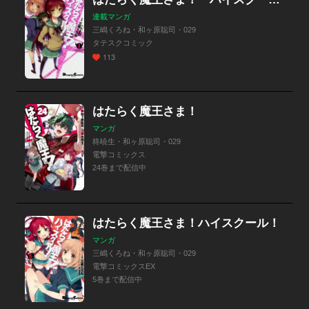
連載マンガ
三嶋くろね・和ヶ原聡司・029
タテスクコミック
113
はたらく魔王さま！
マンガ
柊暁生・和ヶ原聡司・029
電撃コミックス
24巻まで配信中
はたらく魔王さま！ハイスクール！
マンガ
三嶋くろね・和ヶ原聡司・029
電撃コミックスEX
5巻まで配信中