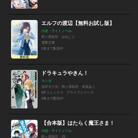
エルフの渡辺【無料お試し版】
小説・ライトノベル
和ヶ原聡司・はねこと
電撃文庫
1巻まで配信中
ドラキュラやきん！
マンガ
浅草九十九・和ヶ原聡司・有坂あこ
MFコミックス アライブシリーズ
3巻まで配信中
【合本版】はたらく魔王さま！
小説・ライトノベル
和ヶ原聡司・29