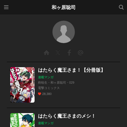
メニ
検索
和ヶ原聡司
ュー
はたらく魔王さま！【分冊版】
連載マンガ
柊暁生・和ヶ原聡司・029
電撃コミックス
28,380
はたらく魔王さまのメシ！
連載マンガ