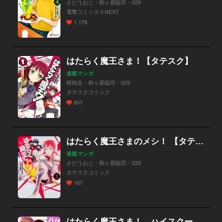
さだうおじ・和ヶ原聡司・029
電撃コミックスNEXT
1,178
はたらく魔王さま！【タテスク】
連載マンガ
柊暁生・和ヶ原聡司・029
タテスクコミック
601
はたらく魔王さまのメシ！ 【タテスク】
連載マンガ
さだうおじ・和ヶ原聡司・029
タテスクコミック
167
はたらく魔王さま！ ハイスクール！ 【タテスク】