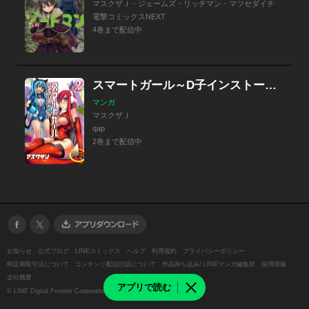
マスクザＪ・ジェームズ・リッチマン・マツセダイチ
電撃コミックスNEXT
4巻まで配信中
スマートガール～D子インストール～
マンガ
マスクザＪ
qap
2巻まで配信中
お知らせ
公式ブログ
LINEコミックス
ヘルプ
利用規約
プライバシーポリシー
特定商取引法について
コンテンツ配信許諾について
作品持ち込み/ LINEマンガ編集部
採用情報
会社概要
アプリで読む
©
LINE Digital Frontier Corporation