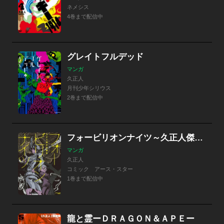
ネメシス
4巻まで配信中
グレイトフルデッド
マンガ
久正人
月刊少年シリウス
2巻まで配信中
フォービリオンナイツ～久正人傑作短編集～
マンガ
久正人
コミック アース・スター
1巻まで配信中
龍と霊ーＤＲＡＧＯＮ＆ＡＰＥー