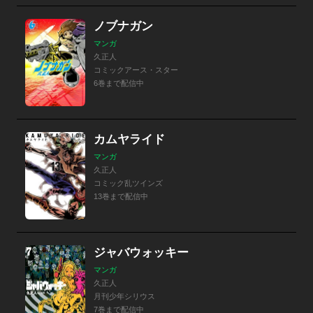
ノブナガン
マンガ
久正人
コミックアース・スター
6巻まで配信中
カムヤライド
マンガ
久正人
コミック乱ツインズ
13巻まで配信中
ジャバウォッキー
マンガ
久正人
月刊少年シリウス
7巻まで配信中