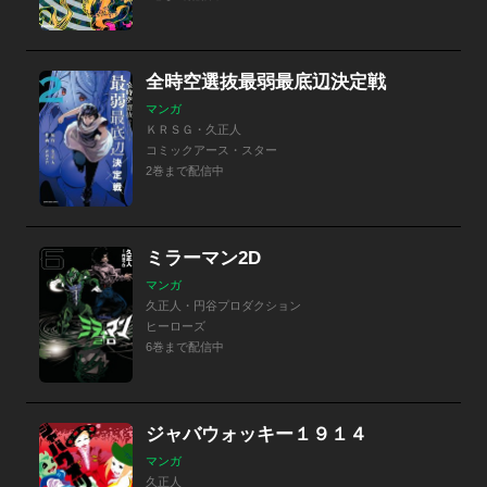
全時空選抜最弱最底辺決定戦
マンガ
ＫＲＳＧ・久正人
コミックアース・スター
2巻まで配信中
ミラーマン2D
マンガ
久正人・円谷プロダクション
ヒーローズ
6巻まで配信中
ジャバウォッキー１９１４
マンガ
久正人