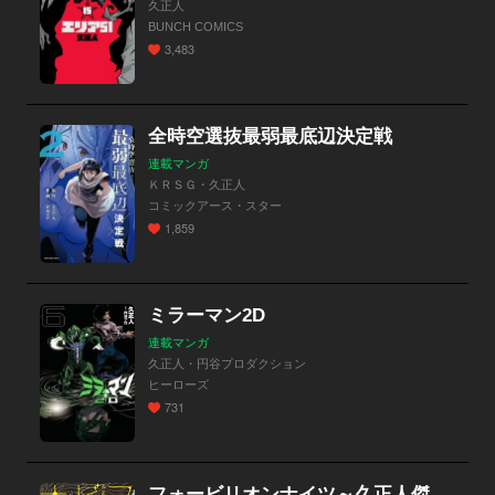
久正人
BUNCH COMICS
3,483
全時空選抜最弱最底辺決定戦
連載マンガ
ＫＲＳＧ・久正人
コミックアース・スター
1,859
ミラーマン2D
連載マンガ
久正人・円谷プロダクション
ヒーローズ
731
フォービリオンナイツ～久正人傑作短編集～