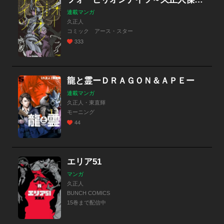
連載マンガ
久正人
コミック アース・スター
333
龍と霊ーＤＲＡＧＯＮ＆ＡＰＥー
連載マンガ
久正人・東直輝
モーニング
44
エリア51
マンガ
久正人
BUNCH COMICS
15巻まで配信中