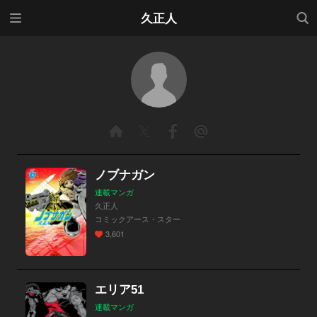
メニ
検索
久正人
ュー
ノブナガン
連載マンガ
久正人
コミックアース・スター
3,601
エリア51
連載マンガ