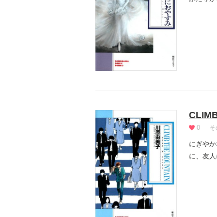
シリーズ.
CLIM
0
そ
にぎやか
に、友人
であり不.