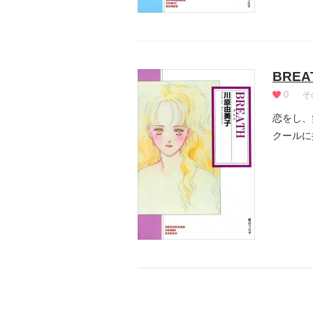
BREA
0
そ
恋をし、
クールに