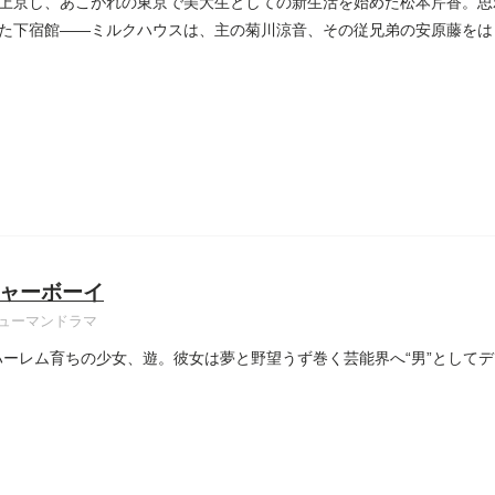
上京し、あこがれの東京で美大生としての新生活を始めた松本芹香。思
た下宿館――ミルクハウスは、主の菊川涼音、その従兄弟の安原藤をは
..
ャーボーイ
ューマンドラマ
ハーレム育ちの少女、遊。彼女は夢と野望うず巻く芸能界へ“男”としてデ