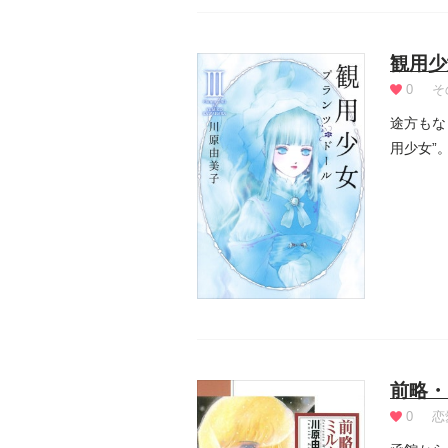
観用少
0
そ
途方もな
用少女”
者に...
前略・
0
恋