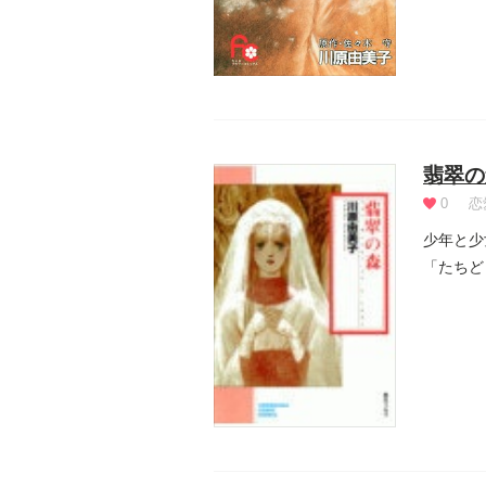
翡翠の
0
恋
少年と少
「たちど