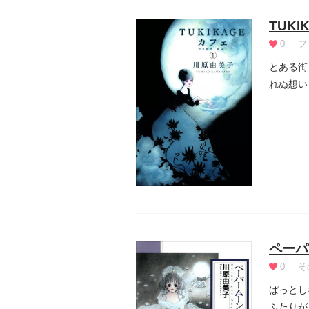
TUKI
0
フ
とある街
れぬ想い
ペーパ
0
そ
ぱっとし
ふたりが