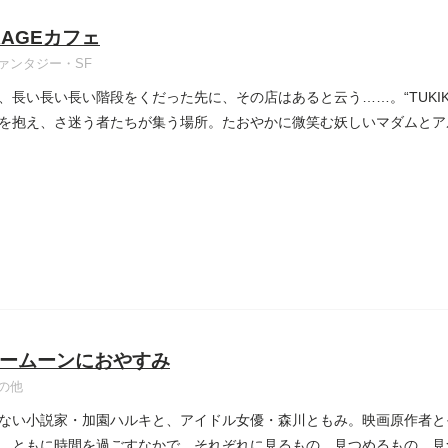
KAGEカフェ
ァンタジー・SF
、長い長い長い階段をくだった先に、その店はあると云う……。“TUKIK
を抱え、さ迷う者たちが集う場所。たおやかに微笑む妖しいマダムとアル
ームーンにおやすみ
の他
ない小説家・加園ハルキと、アイドル女優・森川ともみ。映画原作者と
、ともに時間を過ごすなかで、それぞれに見るもの、見つめるもの、見