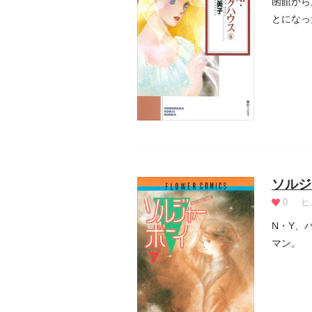
函館から
とになっ
たちで大.
ソルジ
0
ヒ
N・Y、
マン。