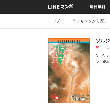
毎日無料
トップ
ランキングから探す
ソルジ
4
ヒ
N・Y、
ン。※本