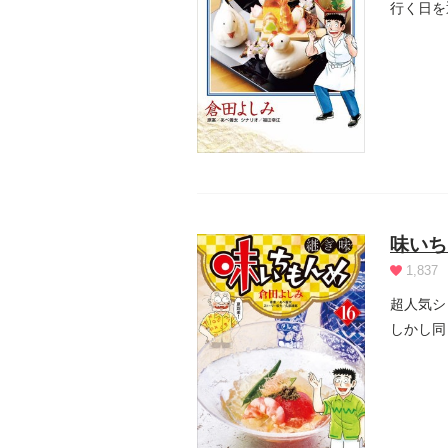
行く日を
伊橋は、.
味いち
1,837
超人気シ
しかし同
業のため.