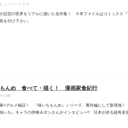
ヒューマンドラマ
が話芸の世界をリアルに描いた名作集！ ※本ファイルはコミックス『
気を付け下さい。
もんめ 食べて・描く！ 漫画家食紀行
その他
家×グルメ秘話！ 『味いちもんめ』シリーズ、番外編にして新境地！
味いち』キャラの伊橋＆ボンさんがインタビュー!! 日本が誇る超有名