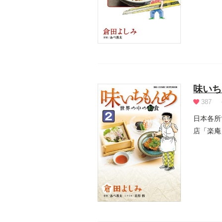
味いち
387
日本各所
店「楽庵
で見...