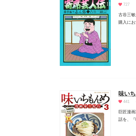
727
古谷三敏
購入にお
味いち
441
巨匠漫画
話を、『
や...