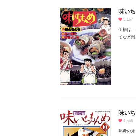
味いち
5,167
伊橋は、
てなど雑
が...
味いち
4,556
熟考の末