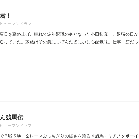
君！
ヒューマンドラマ
店長を勤め上げ、晴れて定年退職の身となった小田柿真一。退職の日か
送っていた。家族はその急にしぼんだ姿に少し心配気味。仕事一筋だっ
ん競馬伝
ヒューマンドラマ
で５戦５勝、全レースぶっちぎりの強さを誇る４歳馬・ミチノクボーイ