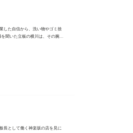
業した自信から、洗い物やゴミ捨
不満を聞いた立板の横川は、その腕前
板長として働く神楽坂の店を見に