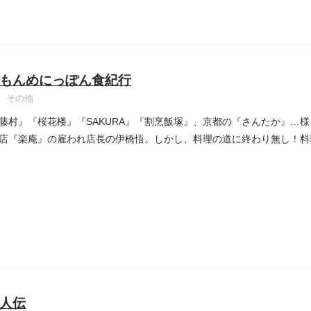
もんめにっぽん食紀行
その他
藤村』『桜花楼』『SAKURA』『割烹飯塚』、京都の『さんたか』…
店『楽庵』の雇われ店長の伊橋悟。しかし、料理の道に終わり無し！料
人伝