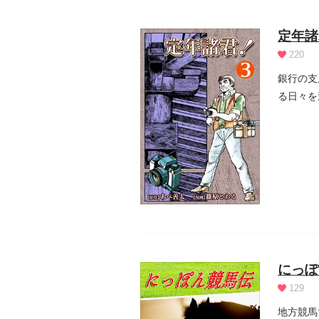
定年諸
220
銀行の支
る日々を
れば…...
にっぽ
129
地方競馬