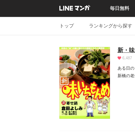
毎日無料
トップ
ランキングから探す
新・味
6,487
ある日の
新橋の老
りきりの.