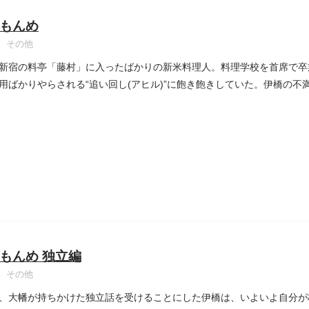
もんめ
その他
新宿の料亭「藤村」に入ったばかりの新米料理人。料理学校を首席で卒
用ばかりやらされる“追い回し(アヒル)”に飽き飽きしていた。伊橋の
もんめ 独立編
その他
、大幡が持ちかけた独立話を受けることにした伊橋は、いよいよ自分が