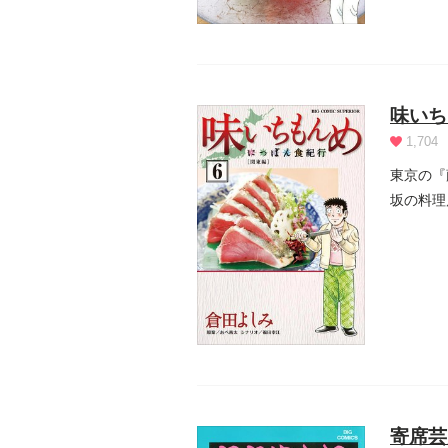
味いち
1,704
東京の『
坂の料理
ー・...
寄席芸