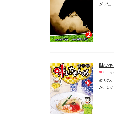
がった。
囲は大反.
味いち
0
そ
超人気シ
が。しか
修業のため