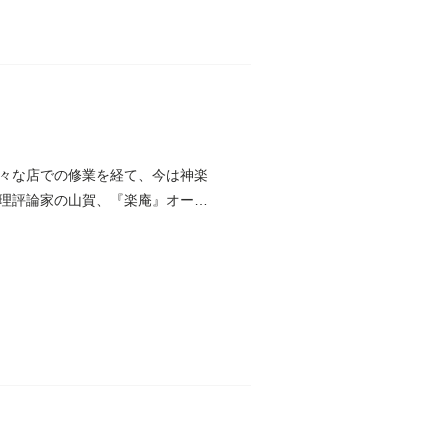
様々な店での修業を経て、今は神楽
理評論家の山賀、『楽庵』オーナ