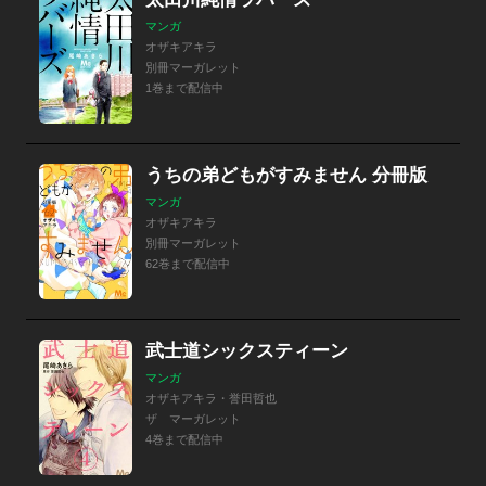
マンガ
オザキアキラ
別冊マーガレット
1巻まで配信中
うちの弟どもがすみません 分冊版
マンガ
オザキアキラ
別冊マーガレット
62巻まで配信中
武士道シックスティーン
マンガ
オザキアキラ・誉田哲也
ザ マーガレット
4巻まで配信中