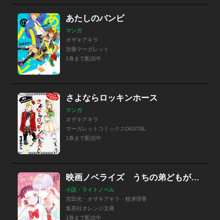
あたしのバンビ
マンガ
オザキアキラ
別冊マーガレット
1巻まで配信中
さよならロッキンホース
マンガ
オザキアキラ
マーガレットコミックスDIGITAL
1巻まで配信中
映画ノベライズ うちの弟どもがすみません
小説・ライトノベル
宮田光・オザキアキラ・根津理香
集英社オレンジ文庫
1巻まで配信中