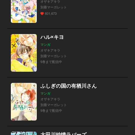
オザキアキラ
別冊マーガレット
601,673
ハル×キヨ
マンガ
オザキアキラ
別冊マーガレット
9巻まで配信中
ふしぎの国の有栖川さん
マンガ
オザキアキラ
別冊マーガレット
9巻まで配信中
太田川純情ラバーズ