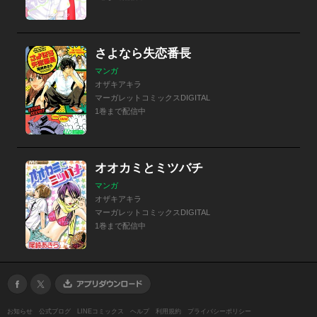
さよなら失恋番長
マンガ
オザキアキラ
マーガレットコミックスDIGITAL
1巻まで配信中
オオカミとミツバチ
マンガ
オザキアキラ
マーガレットコミックスDIGITAL
1巻まで配信中
お知らせ
公式ブログ
LINEコミックス
ヘルプ
利用規約
プライバシーポリシー