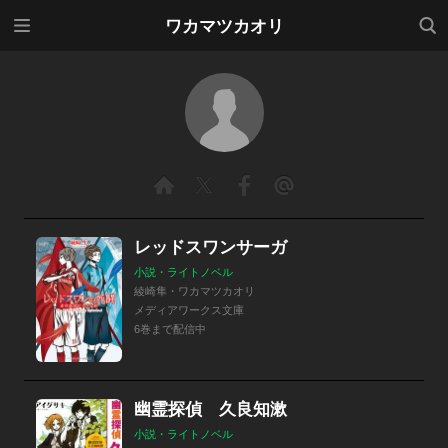
メニ
検索
ワカマツカオリ
ュー
レッドスワンサーガ
小説・ライトノベル
綾崎隼・ワカマツカオリ
メディアワークス文庫
6巻まで配信中
幽霊探偵 久良知漱
小説・ライトノベル