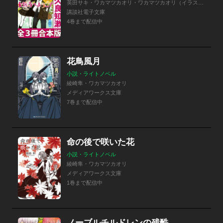
英田サキ・ワカマツカオリ・ワカマツカオリ（イラスト）
講談社電子文庫
4巻まで配信中
花鳥風月
小説・ライトノベル
綾崎隼・ワカマツカオリ
メディアワークス文庫
7巻まで配信中
命の後で咲いた花
小説・ライトノベル
綾崎隼・ワカマツカオリ
メディアワークス文庫
1巻まで配信中
ノーブルチルドレンの残酷