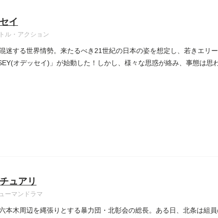
セイ
トル・アクション
混迷する世界情勢。来たるべき21世紀の日本の姿を想定し、若きエリ
SSEY(オデッセイ)」が始動した！しかし、様々な思惑が絡み、事態は思わ
チュアリ
ューマンドラマ
六本木周辺を縄張りとする暴力団・北彰会の総長。ある日、北条は組員