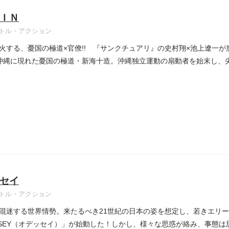
ＩＮ
トル・アクション
火する、憂国の極道×官僚!! 『サンクチュアリ』の史村翔×池上遼一
 沖縄に現れた憂国の極道・新海十造。沖縄独立運動の扇動者を始末し、
セイ
トル・アクション
混迷する世界情勢。来たるべき21世紀の日本の姿を想定し、若きエリ
SSEY（オデッセイ）」が始動した！しかし、様々な思惑が絡み、事態