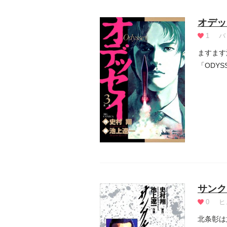
オデッ
1
バ
ますます
「ODY
サンク
0
ヒ
北条彰は