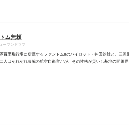
トム無頼
ューマンドラマ
隊百里飛行場に所属するファントムIIのパイロット・神田鉄雄と、三沢
二人はそれぞれ凄腕の航空自衛官だが、その性格が災いし基地の問題児