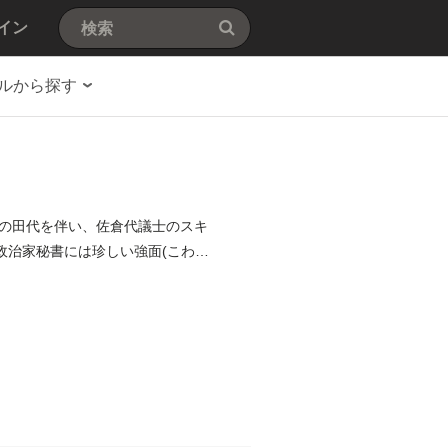
イン
ルから探す
の田代を伴い、佐倉代議士のスキ
政治家秘書には珍しい強面(こわも