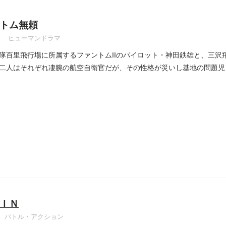
トム無頼
ヒューマンドラマ
隊百里飛行場に所属するファントムIIのパイロット・神田鉄雄と、三沢
二人はそれぞれ凄腕の航空自衛官だが、その性格が災いし基地の問題児
ＩＮ
バトル・アクション