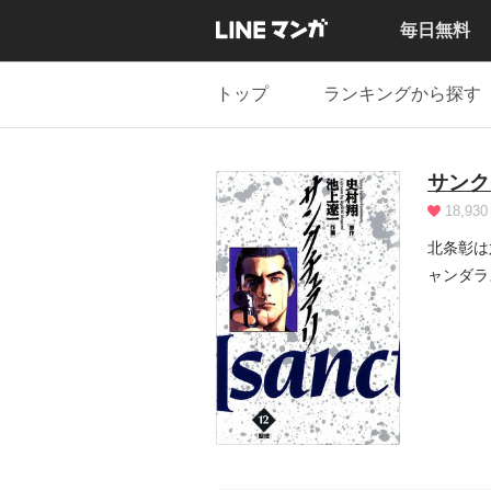
毎日無料
トップ
ランキングから探す
サンク
18,930
北条彰は
ャンダラ
て)...