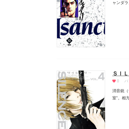
ャンダラ
しい強面.
ＳＩＬ
0
バ
消音銃（
室”。相
に誕...