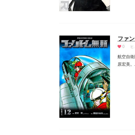
ファン
0
ヒ
航空自衛
原宏美。
いた...