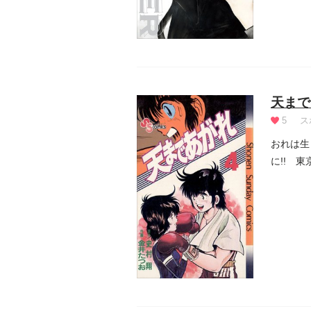
天まで
5
ス
おれは生
に!! 
は...