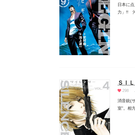
日本に点
力」!!
ア...
ＳＩＬ
298
消音銃(
室”。相
に誕...