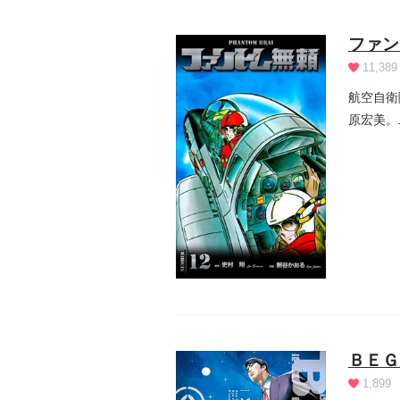
ファン
11,389
航空自衛
原宏美。
いた...
ＢＥＧ
1,899