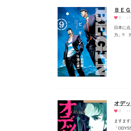
ＢＥＧ
0
バ
日本に点
力」!!
ア...
オデッ
0
バ
ますます
「ODY