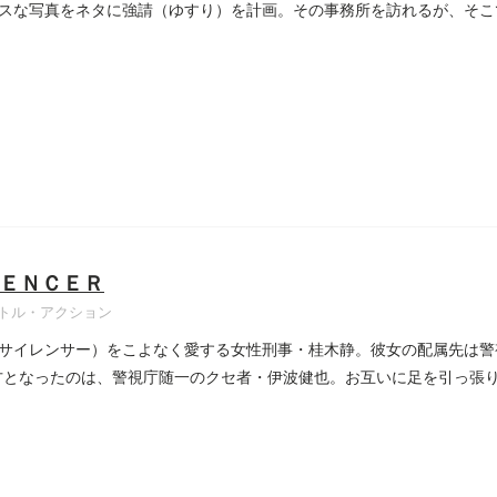
スな写真をネタに強請（ゆすり）を計画。その事務所を訪れるが、そこ
..
ＥＮＣＥＲ
トル・アクション
サイレンサー）をこよなく愛する女性刑事・桂木静。彼女の配属先は警
方となったのは、警視庁随一のクセ者・伊波健也。お互いに足を引っ張