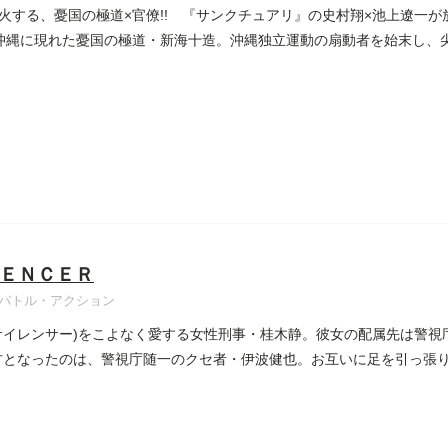
火する、憂国の極道×官僚!! 『サンクチュアリ』の史村翔×池上遼一
 沖縄に現れた憂国の極道・新海十造。沖縄独立運動の扇動者を始末し、
ＥＮＣＥＲ
バトル・アクション
サイレンサー)をこよなく愛する女性刑事・桂木静。彼女の配属先は警視
方となったのは、警視庁随一のクセ者・伊波健也。お互いに足を引っ張