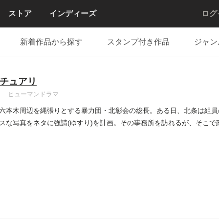
ストア
インディーズ
ログ
新着作品から探す
スタンプ付き作品
ジャン
チュアリ
ヒューマンドラマ
六本木周辺を縄張りとする暴力団・北彰会の総長。ある日、北条は組員
スな写真をネタに強請(ゆすり)を計画。その事務所を訪れるが、そこで