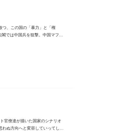
が放つ、この国の「暴力」と「権
尖閣では中国兵を狙撃。中国マフィ
ート官僚達が描いた国家のシナリオ
は思わぬ方向へと変容していってし