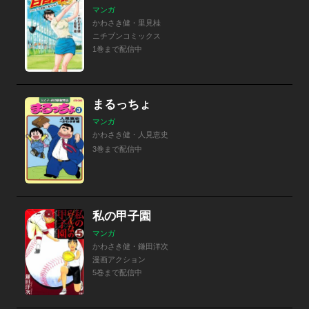
マンガ
かわさき健・里見桂
ニチブンコミックス
1巻まで配信中
まるっちょ
マンガ
かわさき健・人見恵史
3巻まで配信中
私の甲子園
マンガ
かわさき健・鎌田洋次
漫画アクション
5巻まで配信中