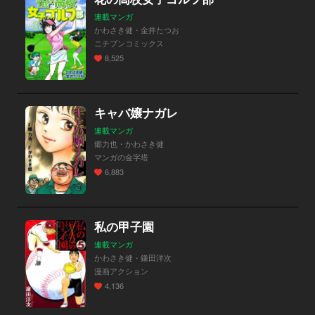
連載マンガ
かわさき健・金井たつお
ニチブンコミックス
8,525
キャバ嬢ナガレ
連載マンガ
郷力也・かわさき健
マンガの金字塔
6,883
私の甲子園
連載マンガ
かわさき健・鎌田洋次
漫画アクション
4,136