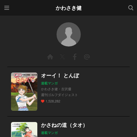
メニ
検索
かわさき健
ュー
オーイ！ とんぼ
連載マンガ
かわさき健・古沢優
週刊ゴルフダイジェスト
1,528,282
かさねの道（タオ）
連載マンガ