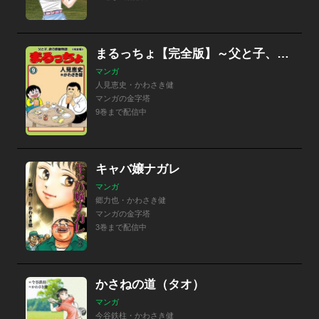
まるっちょ【完全版】～父と子、涙の感動物語～
マンガ
人見恵史・かわさき健
マンガの金字塔
9巻まで配信中
キャバ嬢ナガレ
マンガ
郷力也・かわさき健
マンガの金字塔
3巻まで配信中
かさねの道（タオ）
マンガ
今谷鉄柱・かわさき健