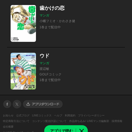
歯かけの恋
マンガ
小幡フミオ・かわさき健
1巻まで配信中
ウド
マンガ
渡辺敏
GOLFコミック
1巻まで配信中
お知らせ
公式ブログ
LINEコミックス
ヘルプ
利用規約
プライバシーポリシー
特定商取引法について
コンテンツ配信許諾について
作品持ち込み/ LINEマンガ編集部
採用情報
会社概要
アプリで読む