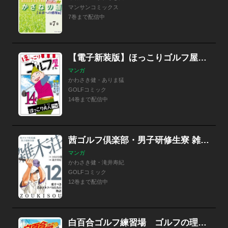
マンサンコミックス
7巻まで配信中
【電子新装版】ほっこりゴルフ屋さん
マンガ
かわさき健・ありま猛
GOLFコミック
14巻まで配信中
茜ゴルフ倶楽部・男子研修生寮 雑木荘
マンガ
かわさき健・滝井寿紀
GOLFコミック
12巻まで配信中
白百合ゴルフ練習場 ゴルフの理想と現実編