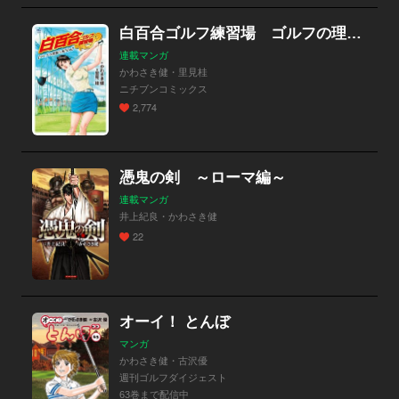
白百合ゴルフ練習場 ゴルフの理想と現実編
連載マンガ
かわさき健・里見桂
ニチブンコミックス
2,774
憑鬼の剣 ～ローマ編～
連載マンガ
井上紀良・かわさき健
22
オーイ！ とんぼ
マンガ
かわさき健・古沢優
週刊ゴルフダイジェスト
63巻まで配信中