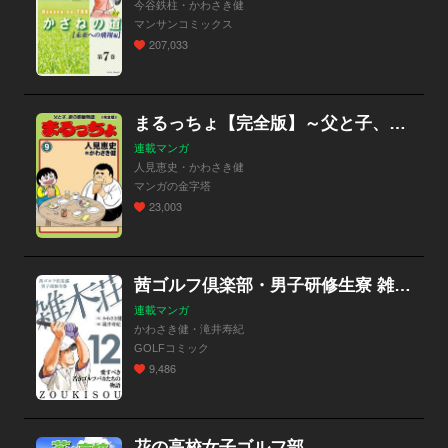
今谷鉄柱・かわさき健
マンサンコミックス
207,033
まるっちょ【完全版】～父と子、涙の感動物語～
連載マンガ
人見恵史・かわさき健
マンガの金字塔
23,003
茜ゴルフ倶楽部・男子研修生寮 雑木荘
連載マンガ
かわさき健・滝井寿紀
GOLFコミック
9,486
花の高校女子ゴルフ部