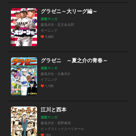
グラゼニ～大リーグ編～
連載マンガ
森高夕次・足立金太郎
モーニング
5,983
グラゼニ ～夏之介の青春～
連載マンガ
森高夕次・太秦洋介
イブニング
1,195
江川と西本
連載マンガ
森高夕次・星野泰視
ビッグコミックスペリオール
763