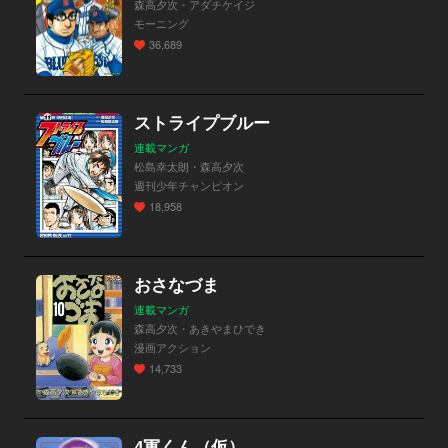
森高夕次・アダチケイジ
モーニング
36,689
ストライプブルー
連載マンガ
松島幸太朗・森高夕次
週刊少年チャンピオン
18,958
おさなづま
連載マンガ
森高夕次・あきやまひでき
漫画アクション
14,733
4軍くん（仮）