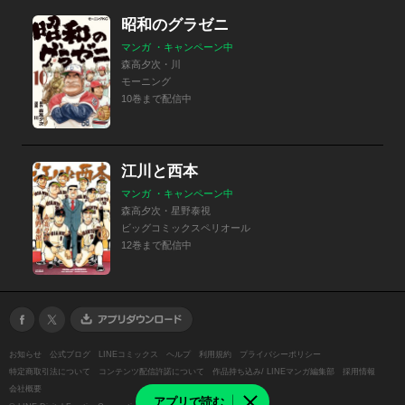
昭和のグラゼニ
マンガ ・キャンペーン中
森高夕次・川
モーニング
10巻まで配信中
江川と西本
マンガ ・キャンペーン中
森高夕次・星野泰視
ビッグコミックスペリオール
12巻まで配信中
お知らせ
公式ブログ
LINEコミックス
ヘルプ
利用規約
プライバシーポリシー
特定商取引法について
コンテンツ配信許諾について
作品持ち込み/ LINEマンガ編集部
採用情報
会社概要
アプリで読む