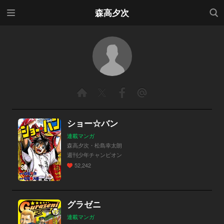
メニ
検索
森高夕次
ュー
ショー☆バン
連載マンガ
森高夕次・松島幸太朗
週刊少年チャンピオン
52,242
グラゼニ
連載マンガ