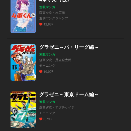
連載マンガ
森高夕次・末広光
週刊ヤングジャンプ
12,887
グラゼニ～パ・リーグ編～
連載マンガ
森高夕次・足立金太郎
モーニング
10,007
グラゼニ～東京ドーム編～
連載マンガ
森高夕次・アダチケイジ
モーニング
6,793