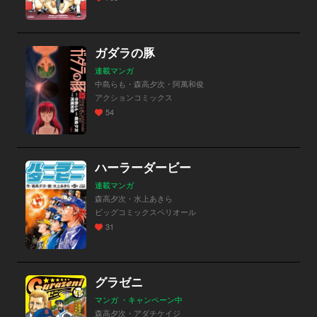
ガダラの豚
連載マンガ
中島らも・森高夕次・阿萬和俊
アクションコミックス
54
ハーラーダービー
連載マンガ
森高夕次・水上あきら
ビッグコミックスペリオール
31
グラゼニ
マンガ ・キャンペーン中
森高夕次・アダチケイジ