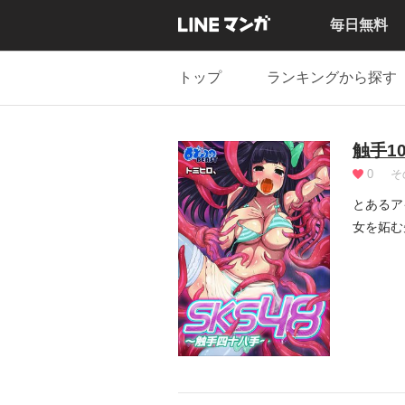
毎日無料
トップ
ランキングから探す
触手1
0
そ
とあるア
女を妬む
――！念.