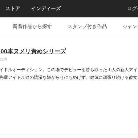
ストア
インディーズ
ログ
新着作品から探す
スタンプ付き作品
ジャン
000本ヌメリ責めシリーズ
の他
イドルオーディション。この場でデビューを勝ち取った１人の新人アイ
先輩アイドル達の陰湿な嫌がらせにもめげず、健気に頑張り続ける彼女
..