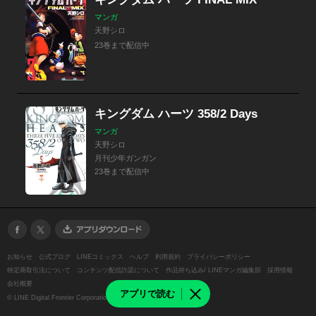
マンガ
天野シロ
23巻まで配信中
キングダム ハーツ 358/2 Days
マンガ
天野シロ
月刊少年ガンガン
23巻まで配信中
お知らせ
公式ブログ
LINEコミックス
ヘルプ
利用規約
プライバシーポリシー
特定商取引法について
コンテンツ配信許諾について
作品持ち込み/ LINEマンガ編集部
採用情報
会社概要
アプリで読む
©
LINE Digital Frontier Corporation