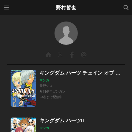
メニ
検索
野村哲也
ュー
キングダム ハーツ チェイン オブ メモリーズ
マンガ
天野シロ
月刊少年ガンガン
23巻まで配信中
キングダム ハーツII
マンガ