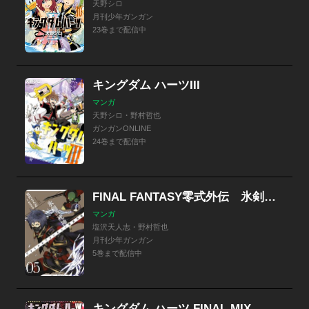
天野シロ
月刊少年ガンガン
23巻まで配信中
キングダム ハーツIII
マンガ
天野シロ・野村哲也
ガンガンONLINE
24巻まで配信中
FINAL FANTASY零式外伝 氷剣の死神
マンガ
塩沢天人志・野村哲也
月刊少年ガンガン
5巻まで配信中
キングダム ハーツ FINAL MIX