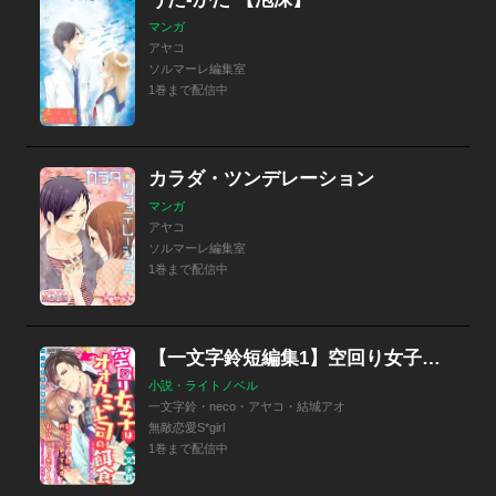
マンガ
アヤコ
ソルマーレ編集室
1巻まで配信中
カラダ・ツンデレーション
マンガ
アヤコ
ソルマーレ編集室
1巻まで配信中
【一文字鈴短編集1】空回り女子はオオカミ上司の餌食【イラスト入り】
小説・ライトノベル
一文字鈴・neco・アヤコ・結城アオ
無敵恋愛S*girl
1巻まで配信中