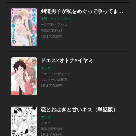
剣道男子が私をめぐって争ってます！【イラスト入り】
小説・ライトノベル
一文字鈴・アヤコ
無敵恋愛S*girl
1巻まで配信中
ドエス×オトナ×イヤミ
マンガ
アヤコ・オザキミカ
ソルマーレ編集室
1巻まで配信中
恋とおはぎと甘いキス（単話版）
マンガ
アヤコ
無敵恋愛S*girl
1巻まで配信中