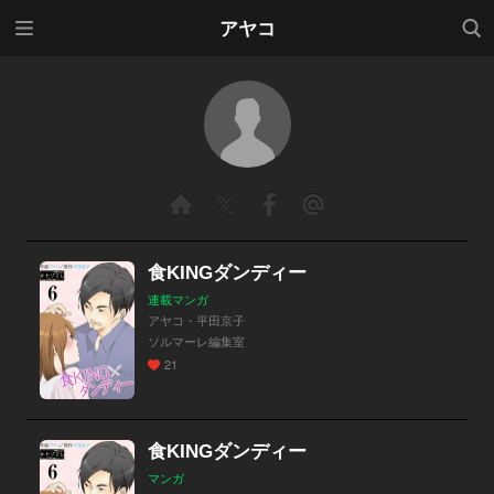
メニ
検索
アヤコ
ュー
食KINGダンディー
連載マンガ
アヤコ・平田京子
ソルマーレ編集室
21
食KINGダンディー
マンガ