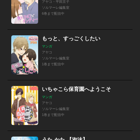
アヤコ・平田京子
ソルマーレ編集室
6巻まで配信中
もっと、すっごくしたい
マンガ
アヤコ
ソルマーレ編集室
1巻まで配信中
いちゃこら保育園へようこそ
マンガ
アヤコ
ソルマーレ編集室
1巻まで配信中
うた‐かた 【泡沫】