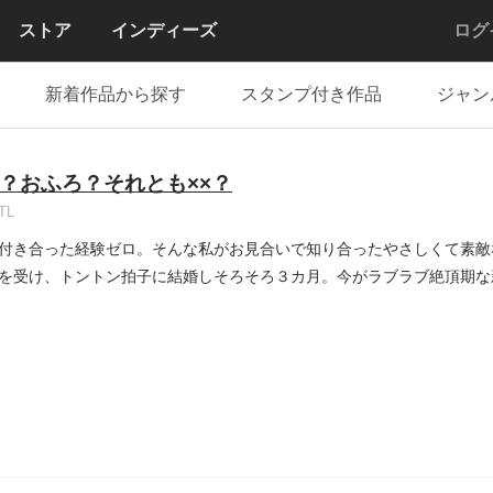
ストア
インディーズ
ログ
新着作品から探す
スタンプ付き作品
ジャン
？おふろ？それとも××？
TL
付き合った経験ゼロ。そんな私がお見合いで知り合ったやさしくて素敵
を受け、トントン拍子に結婚しそろそろ３カ月。今がラブラブ絶頂期な