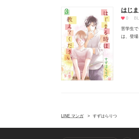
はじま
0
BL
苦学生で
は、登場
...
LINE マンガ
すずはらりつ