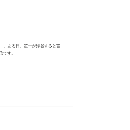
…。ある日、笙一が帰省すると言
配信です。