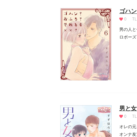
ゴハン
0
TL
男の人と
ロポーズ
「夫婦...
男と女
0
TL
オレの元
オンナ友