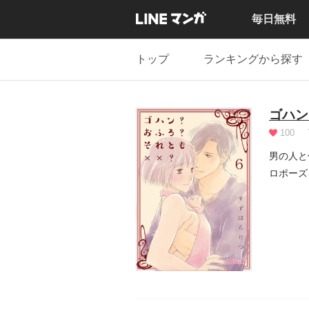
毎日無料
トップ
ランキングから探す
ゴハン
100
男の人と
ロポーズ
「夫婦...