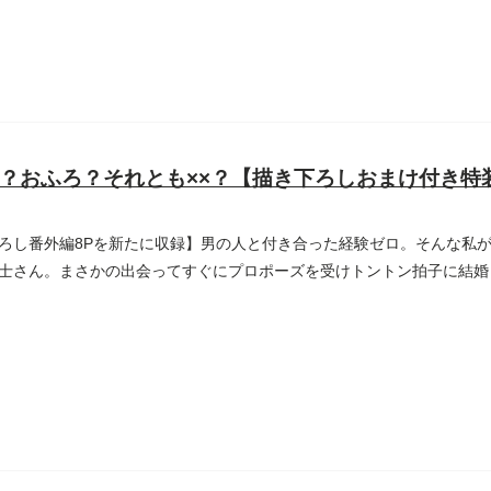
？おふろ？それとも××？【描き下ろしおまけ付き特
ろし番外編8Pを新たに収録】男の人と付き合った経験ゼロ。そんな私
士さん。まさかの出会ってすぐにプロポーズを受けトントン拍子に結婚