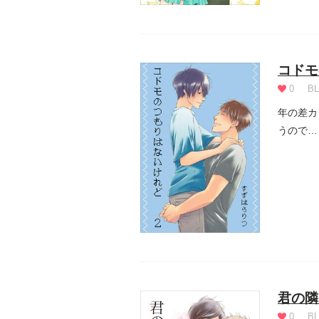
コドモ
0
BL
年の差カ
うので…
君の隣
0
BL