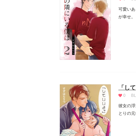
可愛いあ
が幸せ。
意味を深.
「して
0
BL
彼女の浮
とりの元
ルを飛び.