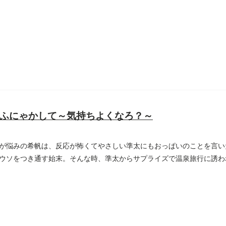
..
ふにゃかして～気持ちよくなろ？～
が悩みの希帆は、反応が怖くてやさしい準太にもおっぱいのことを言い
ウソをつき通す始末。そんな時、準太からサプライズで温泉旅行に誘わ