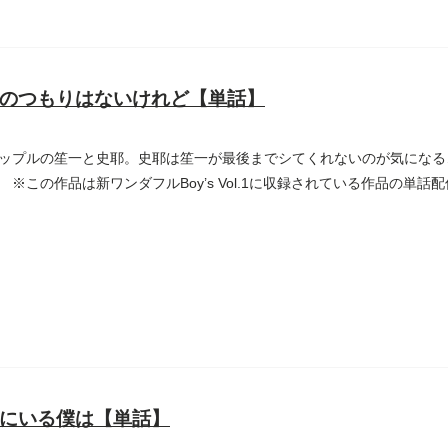
のつもりはないけれど【単話】
ップルの笙一と史耶。史耶は笙一が最後までシてくれないのが気になる
 ※この作品は新ワンダフルBoy’s Vol.1に収録されている作品の単話
にいる僕は【単話】