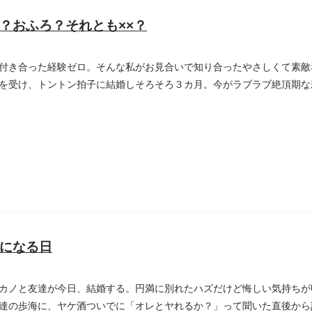
？おふろ？それとも××？
付き合った経験ゼロ。そんな私がお見合いで知り合ったやさしくて素敵
を受け、トントン拍子に結婚しそろそろ３カ月。今がラブラブ絶頂期な
になる日
カノと友達が今日、結婚する。円満に別れたハズだけど悔しい気持ちが
達の歩海に、ヤケ酒ついでに「オレとヤれるか？」って聞いた直後から