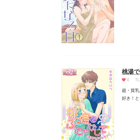
ハダカで.
桃湯で
0
TL
超・貧乳
好き！と
「あい...