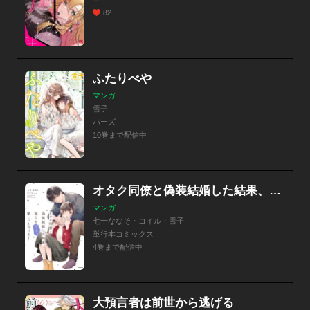
82
ふたりべや
マンガ
雪子
バーズ
10巻まで配信中
オタク同僚と偽装結婚した結果、毎日がメッチャ楽しいんだけど！
マンガ
七十ななそ・コイル・雪子
単行本コミックス
4巻まで配信中
大預言者は前世から逃げる