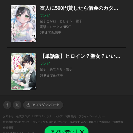
友人に500円貸したら借金のカタに妹をよこしてきたのだけれど、俺は一体どうすればいいんだろう
マンガ
金子こがね・としぞう・雪子
電撃コミックスNEXT
3巻まで配信中
【単話版】ヒロイン？聖女？いいえ、オールワークスメイドです（誇）！@COMIC
マンガ
螢子・あてきち・雪子
37巻まで配信中
お知らせ
公式ブログ
LINEコミックス
ヘルプ
利用規約
プライバシーポリシー
特定商取引法について
コンテンツ配信許諾について
作品持ち込み/ LINEマンガ編集部
採用情報
会社概要
アプリで読む