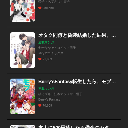
螢子・あてきち・雪子
230,530
オタク同僚と偽装結婚した結果、毎日がメッチャ楽しいんだけど！【分冊版】
連載マンガ
七十ななそ・コイル・雪子
単行本コミックス
71,989
Berry’sFantasy転生したら、モブでした（涙）～死亡フラグを回避するため、薬師になります～（分冊版）
連載マンガ
橘ミズキ・江本マシメサ・雪子
Berry’s Fantasy
70,659
友人に500円貸したら借金のカタに妹をよこしてきたのだけれど、俺は一体どうすればいいんだろう