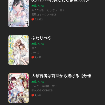
連載マンガ
金子こがね・としぞう・雪子
電撃コミックスNEXT
32,962
ふたりべや
連載マンガ
雪子
バーズ
9,457
大預言者は前世から逃げる【分冊版】
連載マンガ
りんこ・寿利真・雪子
B’s-LOG COMICS
9,101