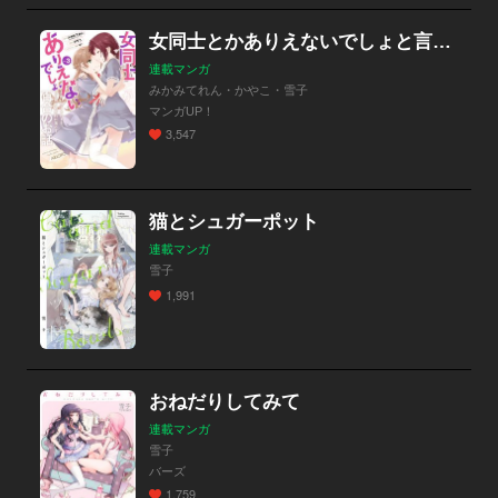
女同士とかありえないでしょと言い張る女の子を、百日間で徹底的に落とす百合のお話
連載マンガ
みかみてれん・かやこ・雪子
マンガUP！
3,547
猫とシュガーポット
連載マンガ
雪子
1,991
おねだりしてみて
連載マンガ
雪子
バーズ
1,759