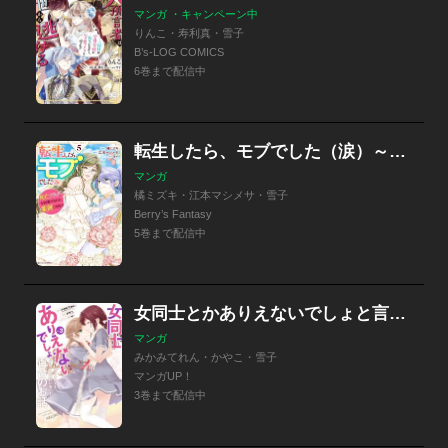
マンガ ・キャンペーン中
りんこ・寿利真・雪子
B’s-LOG COMICS
6巻まで配信中
転生したら、モブでした（涙）～死亡フラグを回避するため、薬師になります～
マンガ
橘ミズキ・江本マシメサ・雪子
Berry’s Fantasy
5巻まで配信中
女同士とかありえないでしょと言い張る女の子を、百日間で徹底的に落とす百合のお話
マンガ
みかみてれん・かやこ・雪子
マンガUP！
3巻まで配信中