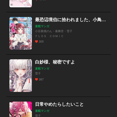
最恐辺境伯に拾われました、小鳥（＝悪女？）です【分冊版】
連載マンガ
小豆夜桃のん・奏舞音・雪子
ＦＬＯＳ ＣＯＭＩＣ
305
白妙様、秘密ですよ
連載マンガ
雪子
267
日常やめたらしたいこと
連載マンガ
雪子