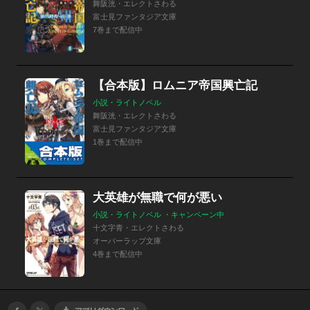
舞阪洸・エレクトさわる
富士見ファンタジア文庫
7巻まで配信中
【合本版】ロムニア帝国興亡記
小説・ライトノベル
舞阪洸・エレクトさわる
富士見ファンタジア文庫
1巻まで配信中
大英雄が無職で何が悪い
小説・ライトノベル ・キャンペーン中
十文字青・エレクトさわる
オーバーラップ文庫
4巻まで配信中