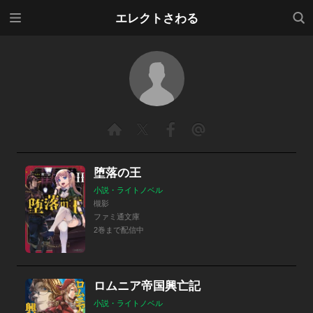
メニ
検索
エレクトさわる
ュー
堕落の王
小説・ライトノベル
槻影
ファミ通文庫
2巻まで配信中
ロムニア帝国興亡記
小説・ライトノベル