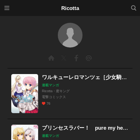
メニ
検索
Ricotta
ュー
ワルキューレロマンツェ［少女騎士物語］
連載マンガ
Ricotta・蜜キング
電撃コミックス
76
プリンセスラバー！ pure my heart
連載マンガ