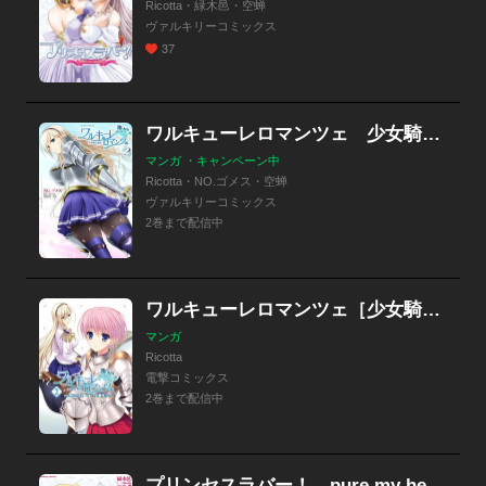
Ricotta・緑木邑・空蝉
ヴァルキリーコミックス
37
ワルキューレロマンツェ 少女騎士物語
マンガ ・キャンペーン中
Ricotta・NO.ゴメス・空蝉
ヴァルキリーコミックス
2巻まで配信中
ワルキューレロマンツェ［少女騎士物語］
マンガ
Ricotta
電撃コミックス
2巻まで配信中
プリンセスラバー！ pure my heart