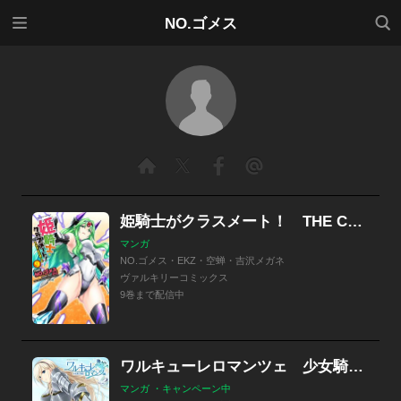
メニ
検索
NO.ゴメス
ュー
姫騎士がクラスメート！ THE COMIC
マンガ
NO.ゴメス・EKZ・空蝉・吉沢メガネ
ヴァルキリーコミックス
9巻まで配信中
ワルキューレロマンツェ 少女騎士物語
マンガ ・キャンペーン中