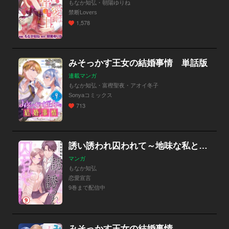
もなか知弘・朝陽ゆりね
禁断Lovers
1,578
みそっかす王女の結婚事情 単話版
連載マンガ
もなか知弘・富樫聖夜・アオイ冬子
Sonyaコミックス
713
誘い誘われ囚われて～地味な私と溺愛王子～
マンガ
もなか知弘
恋愛宣言
9巻まで配信中
みそっかす王女の結婚事情