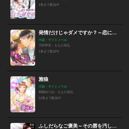
1巻まで配信中
発情だけじゃダメですか？～恋に甘く縛られて～
小説・ライトノベル
乃村寧音・もなか知弘
1巻まで配信中
雅狼
小説・ライトノベル
朝陽ゆりね・もなか知弘
12巻まで配信中
ふしだらなご褒美～その唇を汚したい～