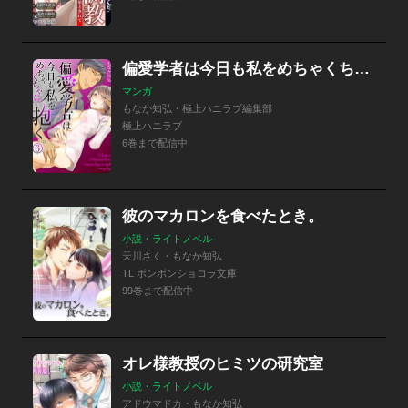
偏愛学者は今日も私をめちゃくちゃに抱く。
マンガ
もなか知弘・極上ハニラブ編集部
極上ハニラブ
6巻まで配信中
彼のマカロンを食べたとき。
小説・ライトノベル
天川さく・もなか知弘
TL ボンボンショコラ文庫
99巻まで配信中
オレ様教授のヒミツの研究室
小説・ライトノベル
アドウマドカ・もなか知弘