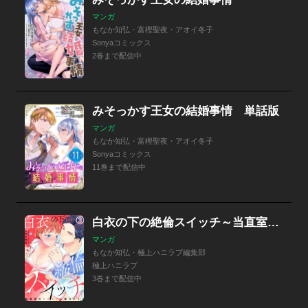
マンガ
もなか知弘・富樫聖夜・アオイ冬子
Sonyaコミックス
2巻まで配信中
みそっかす王女の結婚事情 単話版
マンガ
もなか知弘・富樫聖夜・アオイ冬子
Sonyaコミックス
11巻まで配信中
白衣の下の絶倫スイッチ～当直室のケダモノに襲われてっ～
マンガ
もなか知弘・極上ハニラブ編集部
極上ハニラブ
3巻まで配信中