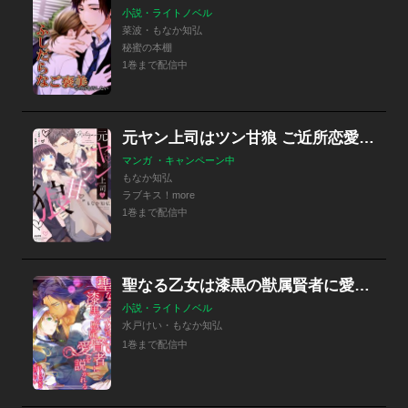
小説・ライトノベル
菜波・もなか知弘
秘蜜の本棚
1巻まで配信中
元ヤン上司はツン甘狼 ご近所恋愛はエッチで危険!?
マンガ ・キャンペーン中
もなか知弘
ラブキス！more
1巻まで配信中
聖なる乙女は漆黒の獣属賢者に愛を説かれる
小説・ライトノベル
水戸けい・もなか知弘
1巻まで配信中