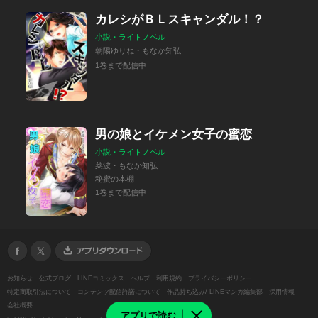
カレシがＢＬスキャンダル！？
小説・ライトノベル
朝陽ゆりね・もなか知弘
1巻まで配信中
男の娘とイケメン女子の蜜恋
小説・ライトノベル
菜波・もなか知弘
秘蜜の本棚
1巻まで配信中
お知らせ
公式ブログ
LINEコミックス
ヘルプ
利用規約
プライバシーポリシー
特定商取引法について
コンテンツ配信許諾について
作品持ち込み/ LINEマンガ編集部
採用情報
会社概要
アプリで読む