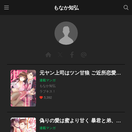
メニ
検索
もなか知弘
ュー
元ヤン上司はツン甘狼 ご近所恋愛はエッチで危険!?（分冊版）
連載マンガ
もなか知弘
ラブキス！
5,392
偽りの愛は蜜より甘く 暴君と弟、歪んだ愛に囚われて（分冊版）
連載マンガ