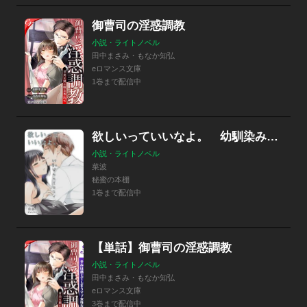
御曹司の淫惑調教
小説・ライトノベル
田中まさみ・もなか知弘
eロマンス文庫
1巻まで配信中
欲しいっていいなよ。 幼馴染みのエロスイッチ
小説・ライトノベル
菜波
秘蜜の本棚
1巻まで配信中
【単話】御曹司の淫惑調教
小説・ライトノベル
田中まさみ・もなか知弘
eロマンス文庫
3巻まで配信中