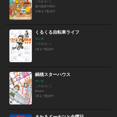
こやまけいこ
週刊漫画TIMES
10巻まで配信中
くるくる自転車ライフ
マンガ
こやまけいこ
1巻まで配信中
鍋猫スターハウス
マンガ
こやまけいこ
flowers
1巻まで配信中
まわるドーナツと金曜日