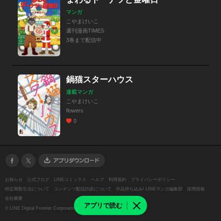
マンガ
こやまけいこ
週刊漫画TIMES
3巻まで配信中
鍋猫スターハウス
連載マンガ
こやまけいこ
flowers
0
お知らせ
公式ブログ
LINEコミックス
ヘルプ
利用規約
プライバシーポリシー
特定商取引法について
コンテンツ配信許諾について
作品持ち込み/ LINEマンガ編集部
採用情報
会社概要
アプリで読む
©
LINE Digital Frontier Corporation