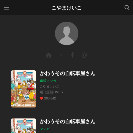
メニ
検索
こやまけいこ
ュー
かわうその自転車屋さん
連載マンガ
こやまけいこ
週刊漫画TIMES
205,842
かわうその自転車屋さん
マンガ