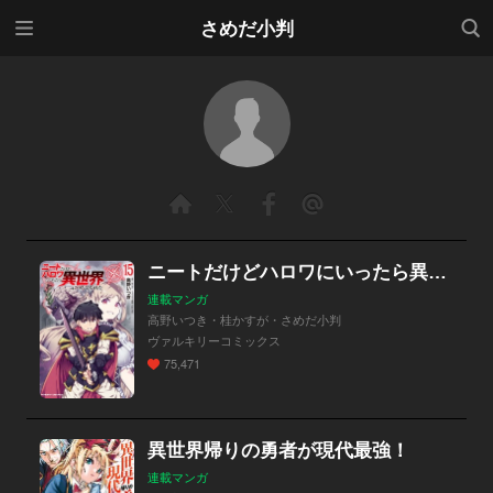
メニ
検索
さめだ小判
ュー
ニートだけどハロワにいったら異世界につれてかれた
連載マンガ
高野いつき・桂かすが・さめだ小判
ヴァルキリーコミックス
75,471
異世界帰りの勇者が現代最強！
連載マンガ