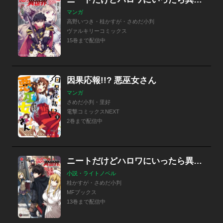
マンガ
高野いつき・桂かすが・さめだ小判
ヴァルキリーコミックス
15巻まで配信中
因果応報!!? 悪巫女さん
マンガ
さめだ小判・里好
電撃コミックスNEXT
2巻まで配信中
ニートだけどハロワにいったら異世界につれてかれた
小説・ライトノベル
桂かすが・さめだ小判
MFブックス
13巻まで配信中