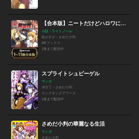
【合本版】ニートだけどハロワにいったら異世界につれてかれた
小説・ライトノベル
桂かすが・さめだ小判
MFブックス
1巻まで配信中
スプライトシュピーゲル
マンガ
冲方丁・さめだ小判
ヤングキングアワーズ
1巻まで配信中
さめだ小判の華麗なる生活
マンガ
さめだ小判