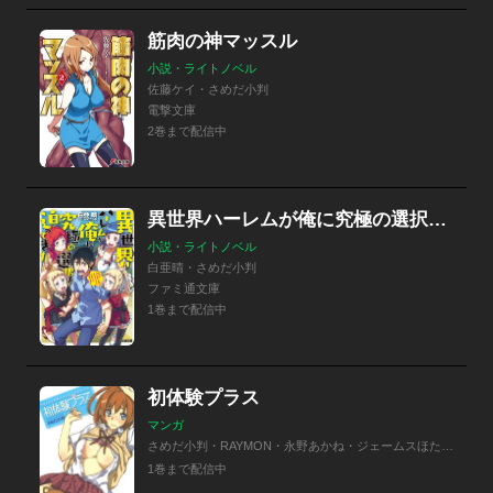
筋肉の神マッスル
小説・ライトノベル
佐藤ケイ・さめだ小判
電撃文庫
2巻まで配信中
異世界ハーレムが俺に究極の選択を迫ってきた
小説・ライトノベル
白亜晴・さめだ小判
ファミ通文庫
1巻まで配信中
初体験プラス
マンガ
さめだ小判・RAYMON・永野あかね・ジェームスほたて・北河トウタ・内々けやき・堀博昭・川本貴裕・雪城よし
1巻まで配信中