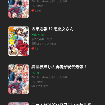
白石新・さめだ小判・たかやＫｉ
マンガUP！
9,361
因果応報!!? 悪巫女さん
連載マンガ
さめだ小判・里好
電撃コミックスNEXT
72
異世界帰りの勇者が現代最強！
マンガ
白石新・さめだ小判・たかやＫｉ
マンガUP！
5巻まで配信中
ニートだけどハロワにいったら異世界につれてかれた