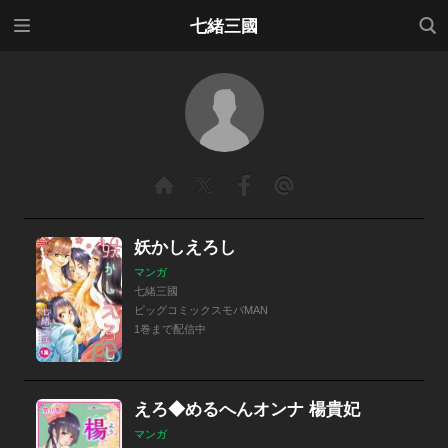
メニ
検索
七緒三國
ュー
妖かしえろし
マンガ
七緒三國
ビッグコミックスモバMAN
1巻まで配信中
えろ◆めるへんオンナ 楊貴妃
マンガ