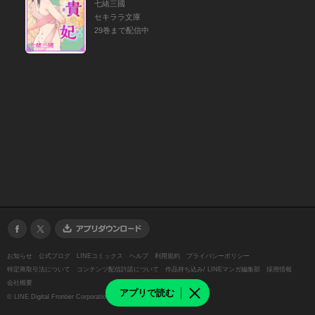
七緒三國
セキララ文庫
29巻まで配信中
お知らせ
公式ブログ
LINEコミックス
ヘルプ
利用規約
プライバシーポリシー
特定商取引法について
コンテンツ配信許諾について
作品持ち込み/ LINEマンガ編集部
採用情報
会社概要
アプリで読む
©
LINE Digital Frontier Corporation