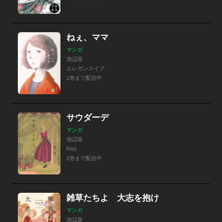
ねぇ、ママ
マンガ
池辺葵
エレガンスイブ
1巻まで配信中
サウダーデ
マンガ
池辺葵
Kiss
2巻まで配信中
雑草たちよ 大志を抱け
マンガ
池辺葵