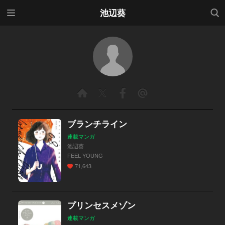
メニ
検索
池辺葵
ュー
ブランチライン
連載マンガ
池辺葵
FEEL YOUNG
71,643
プリンセスメゾン
連載マンガ