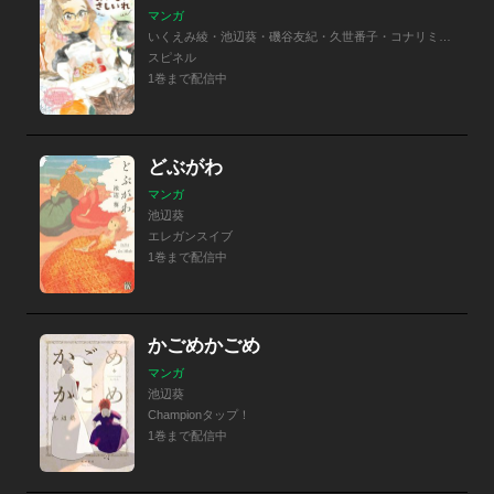
マンガ
いくえみ綾・池辺葵・磯谷友紀・久世番子・コナリミサト・早良朋・志村貴子・高野雀・谷川史子・猫とろ
スピネル
1巻まで配信中
どぶがわ
マンガ
池辺葵
エレガンスイブ
1巻まで配信中
かごめかごめ
マンガ
池辺葵
Championタップ！
1巻まで配信中