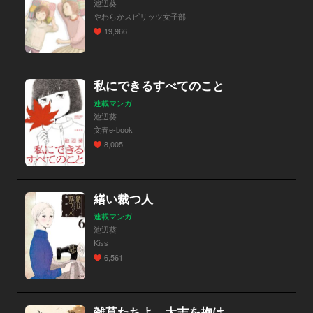
池辺葵
やわらかスピリッツ女子部
19,966
私にできるすべてのこと
連載マンガ
池辺葵
文春e-book
8,005
繕い裁つ人
連載マンガ
池辺葵
Kiss
6,561
雑草たちよ 大志を抱け