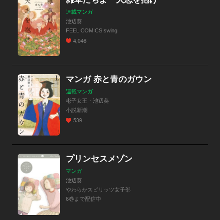
連載マンガ
池辺葵
FEEL COMICS swing
4,046
マンガ 赤と青のガウン
連載マンガ
彬子女王・池辺葵
小説新潮
539
プリンセスメゾン
マンガ
池辺葵
やわらかスピリッツ女子部
6巻まで配信中