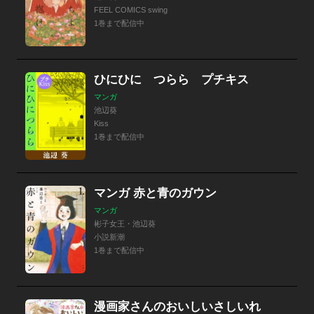
FEEL COMICS swing
1巻まで配信中
ひにひに つらら プチキス
マンガ
池辺葵
Kiss
1巻まで配信中
マンガ 赤と青のガウン
マンガ
彬子女王・池辺葵
小説新潮
1巻まで配信中
漫画家さんのおいしいさしいれ