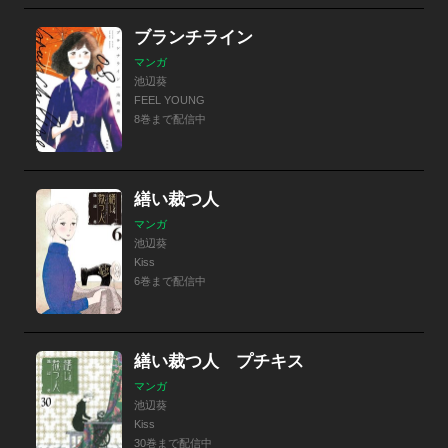
ブランチライン
マンガ
池辺葵
FEEL YOUNG
8巻まで配信中
繕い裁つ人
マンガ
池辺葵
Kiss
6巻まで配信中
繕い裁つ人 プチキス
マンガ
池辺葵
Kiss
30巻まで配信中