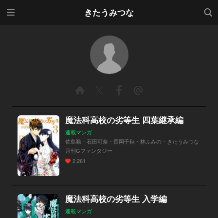
メニ
検索
きたうみつな
ュー
魔法科高校の劣等生 四葉継承編
連載マンガ
佐島勤・石田可奈・長岡千秋・林ふみの・きたうみつな
月刊Gファンタジー
2,261
魔法科高校の劣等生 入学編
連載マンガ