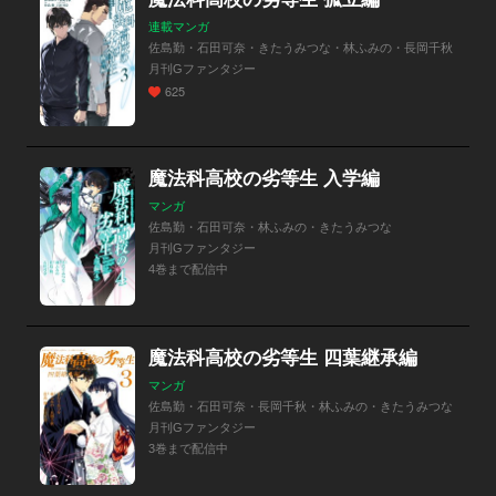
連載マンガ
佐島勤・石田可奈・きたうみつな・林ふみの・長岡千秋
月刊Gファンタジー
625
魔法科高校の劣等生 入学編
マンガ
佐島勤・石田可奈・林ふみの・きたうみつな
月刊Gファンタジー
4巻まで配信中
魔法科高校の劣等生 四葉継承編
マンガ
佐島勤・石田可奈・長岡千秋・林ふみの・きたうみつな
月刊Gファンタジー
3巻まで配信中