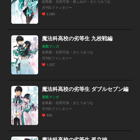
佐島勤・石田可奈・林ふみの・きたうみつな
月刊Gファンタジー
2,085
魔法科高校の劣等生 九校戦編
連載マンガ
佐島勤・石田可奈・きたうみつな
月刊Gファンタジー
1,027
魔法科高校の劣等生 ダブルセブン編
連載マンガ
佐島勤・石田可奈・きたうみつな
月刊Gファンタジー
935
魔法科高校の劣等生 孤立編