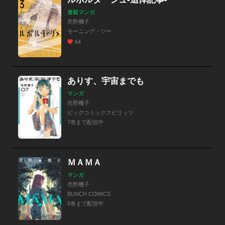
連載マンガ
売野機子
モーニング・ツー
64
ありす、宇宙までも
マンガ
売野機子
ビッグコミックスピリッツ
7巻まで配信中
ＭＡＭＡ
マンガ
売野機子
BUNCH COMICS
6巻まで配信中