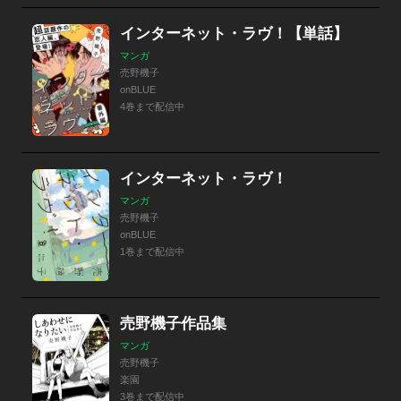
インターネット・ラヴ！【単話】
マンガ
売野機子
onBLUE
4巻まで配信中
インターネット・ラヴ！
マンガ
売野機子
onBLUE
1巻まで配信中
売野機子作品集
マンガ
売野機子
楽園
3巻まで配信中