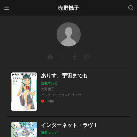
メニ
検索
売野機子
ュー
ありす、宇宙までも
連載マンガ
売野機子
ビッグコミックスピリッツ
6,884
インターネット・ラヴ！
連載マンガ