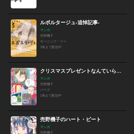
ルポルタージュ‐追悼記事‐
マンガ
売野機子
モーニング・ツー
3巻まで配信中
クリスマスプレゼントなんていらない
マンガ
売野機子
バーズ
1巻まで配信中
売野機子のハート・ビート
マンガ
売野機子