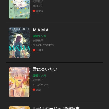
売野機子
onBLUE
3,016
ＭＡＭＡ
連載マンガ
売野機子
BUNCH COMICS
1,895
君に会いたい
連載マンガ
売野機子
くらげバンチ
232
ルポルタージュ‐追悼記事‐