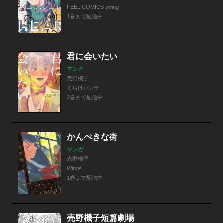
FEEL COMICS swing
1巻まで配信中
君に会いたい
マンガ
売野機子
くらげバンチ
2巻まで配信中
かんぺきな街
マンガ
売野機子
Wings
1巻まで配信中
売野機子短篇劇場