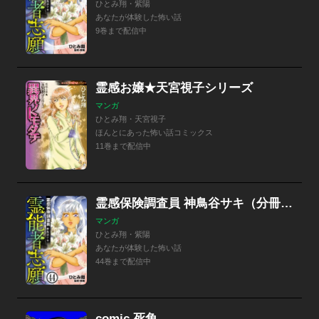
ひとみ翔・紫陽
あなたが体験した怖い話
9巻まで配信中
霊感お嬢★天宮視子シリーズ
マンガ
ひとみ翔・天宮視子
ほんとにあった怖い話コミックス
11巻まで配信中
霊感保険調査員 神鳥谷サキ（分冊版）
マンガ
ひとみ翔・紫陽
あなたが体験した怖い話
44巻まで配信中
comic 死角