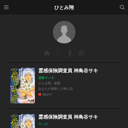
メニ
検索
ひとみ翔
ュー
霊感保険調査員 神鳥谷サキ
連載マンガ
ひとみ翔・紫陽
あなたが体験した怖い話
55,417
霊感保険調査員 神鳥谷サキ
マンガ