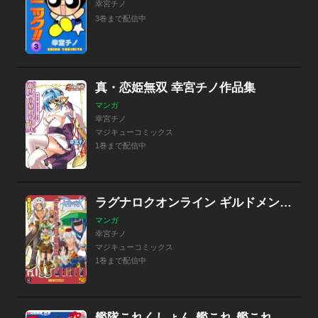
幸宮チノ
3巻まで配信中
真・恋姫無双 幸宮チノ作品集
マンガ
幸宮チノ
マジキューコミックス
1巻まで配信中
ラグナロクオンライン ギルドメンバー募集中!
マンガ
幸宮チノ
マジキューコミックス
1巻まで配信中
艦隊これくしょん‐艦これ‐艦これRPGぼっちリプレイ