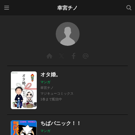
メニ
検索
幸宮チノ
ュー
オタ婚。
マンガ
幸宮チノ
マジキューコミックス
1巻まで配信中
ちぱパニック！！
マンガ