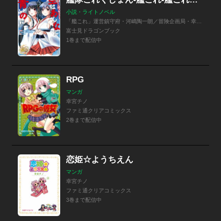
小説・ライトノベル
「艦これ」運営鎮守府・河嶋陶一朗／冒険企画局・幸宮チノ
富士見ドラゴンブック
1巻まで配信中
RPG
マンガ
幸宮チノ
ファミ通クリアコミックス
2巻まで配信中
恋姫☆ようちえん
マンガ
幸宮チノ
ファミ通クリアコミックス
3巻まで配信中