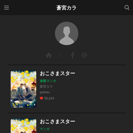
メニ
検索
蒼宮カラ
ュー
おこさまスター
連載マンガ
蒼宮カラ
gateau
55,243
おこさまスター
マンガ