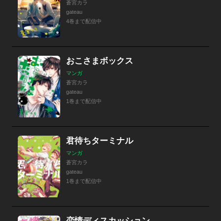
蒼宮カラ
gateau
4巻まで配信中
おこさまボックス
マンガ
蒼宮カラ
gateau
1巻まで配信中
君待ちターミナル
マンガ
蒼宮カラ
gateau
1巻まで配信中
恋情ディスカッション