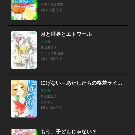
角川つばさ文庫
1巻まで配信中
月と世界とエトワール
マンガ
高上優里子
コミック百合姫
4巻まで配信中
にげない－あたしたちの格差ライフ－
マンガ
高上優里子
なかよし
1巻まで配信中
もう、子どもじゃない？