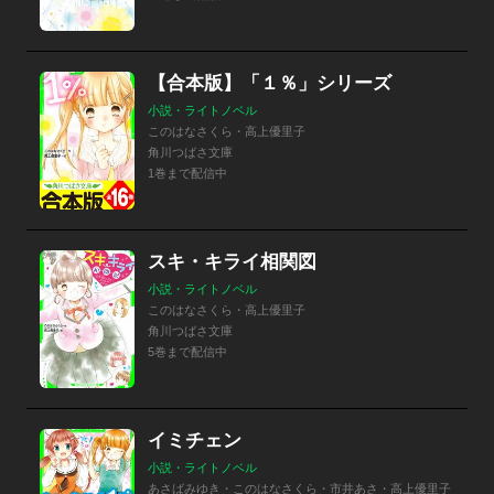
【合本版】「１％」シリーズ
小説・ライトノベル
このはなさくら・高上優里子
角川つばさ文庫
1巻まで配信中
スキ・キライ相関図
小説・ライトノベル
このはなさくら・高上優里子
角川つばさ文庫
5巻まで配信中
イミチェン
小説・ライトノベル
あさばみゆき・このはなさくら・市井あさ・高上優里子