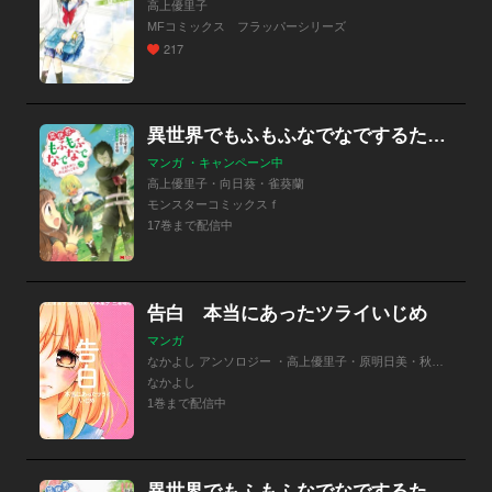
高上優里子
MFコミックス フラッパーシリーズ
217
異世界でもふもふなでなでするためにがんばってます。（コミック）
マンガ ・キャンペーン中
高上優里子・向日葵・雀葵蘭
モンスターコミックスｆ
17巻まで配信中
告白 本当にあったツライいじめ
マンガ
なかよし アンソロジー ・高上優里子・原明日美・秋本葉子・三浦瑞希
なかよし
1巻まで配信中
異世界でもふもふなでなでするためにがんばってます。（コミック） 分冊版