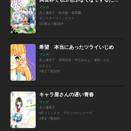
マンガ
高上優里子・向日葵・雀葵蘭
モンスターコミックスｆ
103巻まで配信中
希望 本当にあったツライいじめ
マンガ
高上優里子・原明日美・中江みかよ・瀬田ハルヒ
なかよし
1巻まで配信中
キャラ屋さんの遅い青春
マンガ
高上優里子
MFコミックス フラッパーシリーズ
2巻まで配信中