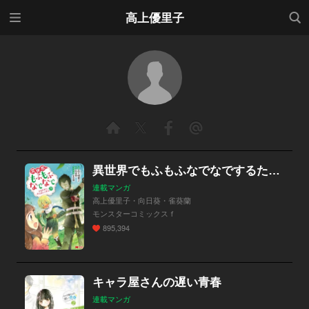
メニ
検索
高上優里子
ュー
異世界でもふもふなでなでするためにがんばってます。（コミック）
連載マンガ
高上優里子・向日葵・雀葵蘭
モンスターコミックスｆ
895,394
キャラ屋さんの遅い青春
連載マンガ