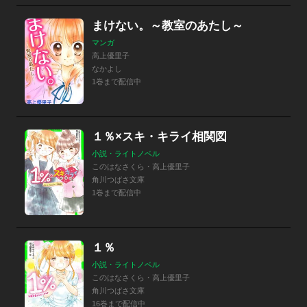
まけない。～教室のあたし～
マンガ
高上優里子
なかよし
1巻まで配信中
１％×スキ・キライ相関図
小説・ライトノベル
このはなさくら・高上優里子
角川つばさ文庫
1巻まで配信中
１％
小説・ライトノベル
このはなさくら・高上優里子
角川つばさ文庫
16巻まで配信中