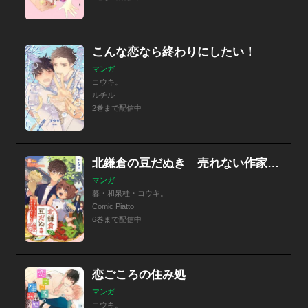
こんな恋なら終わりにしたい！
マンガ
コウキ。
ルチル
2巻まで配信中
北鎌倉の豆だぬき 売れない作家とあやかし四季ごはん
マンガ
暮・和泉桂・コウキ。
Comic Piatto
6巻まで配信中
恋ごころの住み処
マンガ
コウキ。