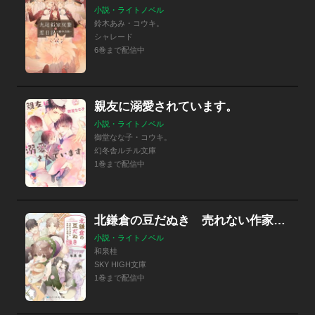
小説・ライトノベル
鈴木あみ・コウキ。
シャレード
6巻まで配信中
親友に溺愛されています。
小説・ライトノベル
御堂なな子・コウキ。
幻冬舎ルチル文庫
1巻まで配信中
北鎌倉の豆だぬき 売れない作家とあやかし家族ごはん【電子限定特典付き】
小説・ライトノベル
和泉桂
SKY HIGH文庫
1巻まで配信中