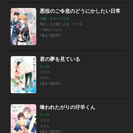
悪役のご令息のどうにかしたい日常
小説・ライトノベル
馬のこえが聞こえる・コウキ。
一迅社ノベルス
7巻まで配信中
君の夢を見ている
マンガ
コウキ。
ルチル
1巻まで配信中
喰われたがりの仔羊くん
マンガ
コウキ。
ルチル
1巻まで配信中