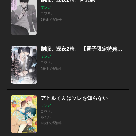
マンガ
コウキ。
2巻まで配信中
制服、深夜2時。 【電子限定特典付き】
マンガ
コウキ。
2巻まで配信中
アヒルくんはソレを知らない
マンガ
コウキ。
ルチル
1巻まで配信中