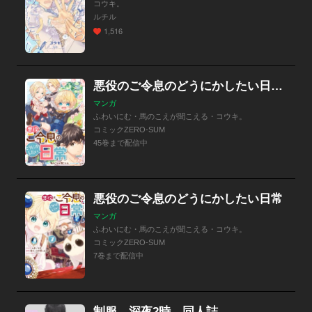
コウキ。
ルチル
1,516
悪役のご令息のどうにかしたい日常 【連載版】
マンガ
ふわいにむ・馬のこえが聞こえる・コウキ。
コミックZERO-SUM
45巻まで配信中
悪役のご令息のどうにかしたい日常
マンガ
ふわいにむ・馬のこえが聞こえる・コウキ。
コミックZERO-SUM
7巻まで配信中
制服、深夜2時。同人誌