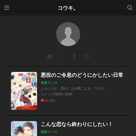
メニ
検索
コウキ。
ュー
悪役のご令息のどうにかしたい日常
連載マンガ
ふわいにむ・馬のこえが聞こえる・コウキ。
コミックZERO-SUM
91,031
こんな恋なら終わりにしたい！
連載マンガ