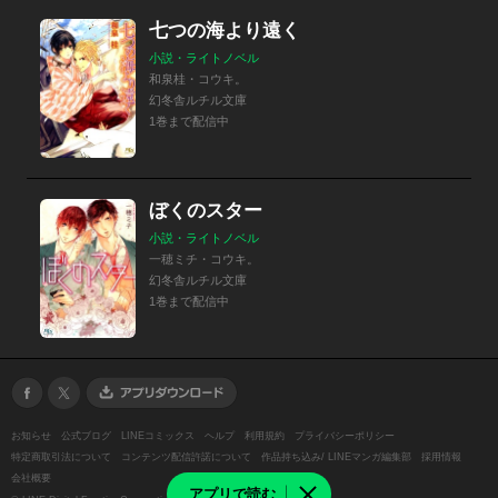
七つの海より遠く
小説・ライトノベル
和泉桂・コウキ。
幻冬舎ルチル文庫
1巻まで配信中
ぼくのスター
小説・ライトノベル
一穂ミチ・コウキ。
幻冬舎ルチル文庫
1巻まで配信中
お知らせ
公式ブログ
LINEコミックス
ヘルプ
利用規約
プライバシーポリシー
特定商取引法について
コンテンツ配信許諾について
作品持ち込み/ LINEマンガ編集部
採用情報
会社概要
アプリで読む