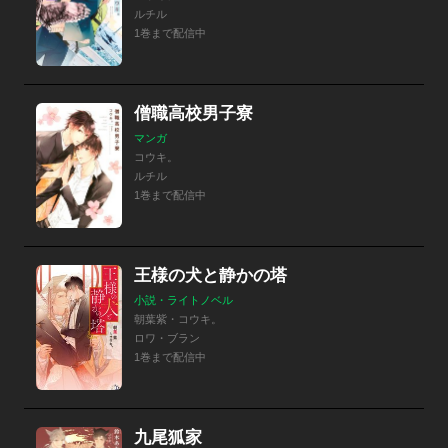
ルチル
1巻まで配信中
僧職高校男子寮
マンガ
コウキ。
ルチル
1巻まで配信中
王様の犬と静かの塔
小説・ライトノベル
朝葉紫・コウキ。
ロワ・ブラン
1巻まで配信中
九尾狐家