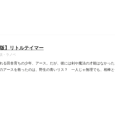
版】リトルテイマー
説・ラノベ
れる田舎育ちの少年、アース。だが、彼には剣や魔法の才能はなかった
のアースを救ったのは、野生の青いリス？ 一人じゃ無理でも、相棒と