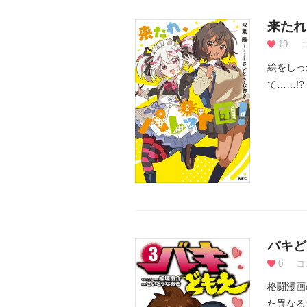
来たれ
19
絵をしっ
て……!
バキど
0
コ
格闘漫画
た異なる