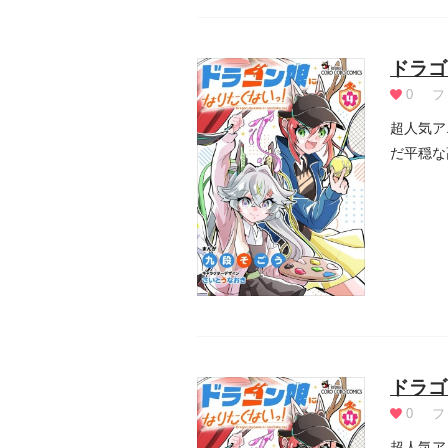
ドラゴ
0
フ
超人気ア
だ平穏な
ドラゴ
0
フ
超人気ア