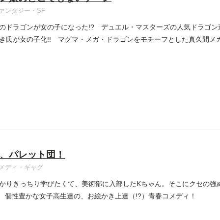
ァンタジー・SF
のドラゴンが女の子になった!? デュエル・マスターズの人気ドラゴ
き氏が女の子化!! マグマ・メガ・ドラゴンをモチーフとした真久間メ
、パレット団！
メディ・ギャグ
かりきっちり学びたくて、美術部に入部したKちゃん。そこにクセの強
? 個性豊かな女子高生達の、お絵かき上達（!?）青春コメディ！