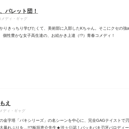
、パレット団！
コメディ・ギャグ
かりきっちり学びたくて、美術部に入部したKちゃん。そこにクセの強
? 個性豊かな女子高生達の、お絵かき上達（!?）青春コメディ！
もえ
メディ・ギャグ
の金字塔「バキシリーズ」の名シーンを中心に、完全GAGテイストで
大暴れぶりを…!!?板垣恵介先生★渋々公認！バッキバキ刃牙パロディー!