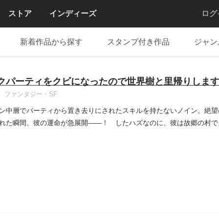
ストア
インディーズ
ログ
新着作品から探す
スタンプ付き作品
ジャン
クパーティをクビになったので世界樹と里帰りしま
ファンタジー・SF
ン中層でパーティから置き去りにされたスキルを持たないノイン。絶望
れた瞬間、彼の運命が急展開――！ したハズなのに、彼は故郷の村で