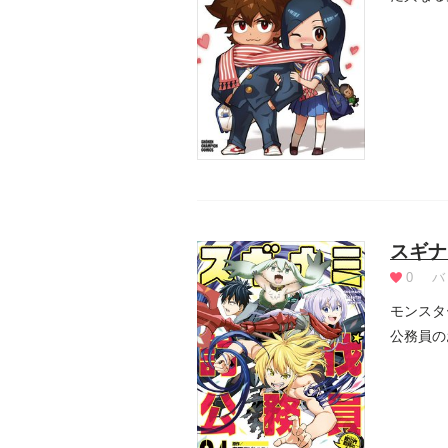
スギナ
0
バ
モンスタ
公務員の
で...