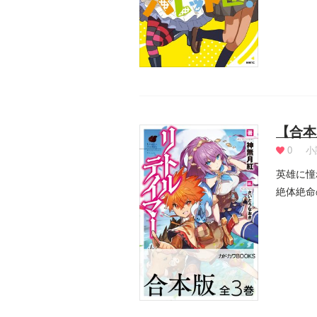
【合本
0
小
英雄に憧
絶体絶命
テイ...