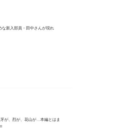
めな新入部員・田中さんが現れ
刃牙が、烈が、花山が…本編とはま
!