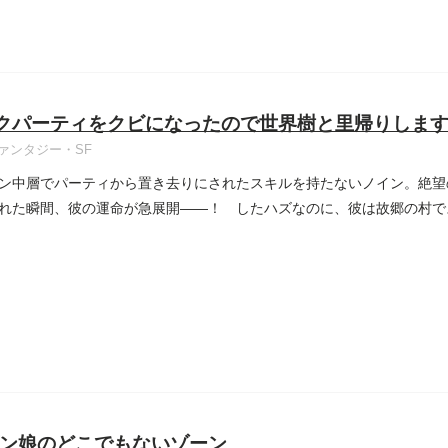
クパーティをクビになったので世界樹と里帰りしま
ァンタジー・SF
ン中層でパーティから置き去りにされたスキルを持たないノイン。絶望
れた瞬間、彼の運命が急展開――！ したハズなのに、彼は故郷の村で
ン娘のどこでもないゾーン