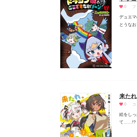
0
フ
デュエマ
とうなお
し...
来たれ
0
コ
絵をしっ
て……!