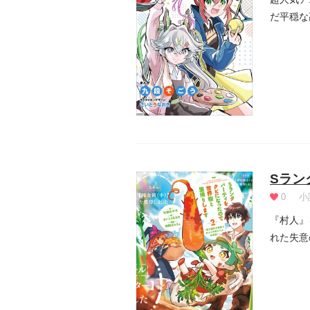
だ平穏な
Sラン
0
小
『村人』
れた失意
インは...