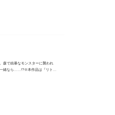
。森で凶暴なモンスターに襲われ
一緒なら……!?※本作品は『リトル