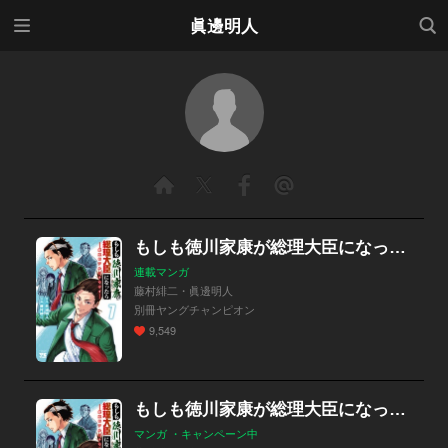
メニ
検索
眞邊明人
ュー
もしも徳川家康が総理大臣になったら―絶東のアルゴナウタイ―
連載マンガ
藤村緋二・眞邊明人
別冊ヤングチャンピオン
9,549
もしも徳川家康が総理大臣になったら―絶東のアルゴナウタイ―
マンガ ・キャンペーン中