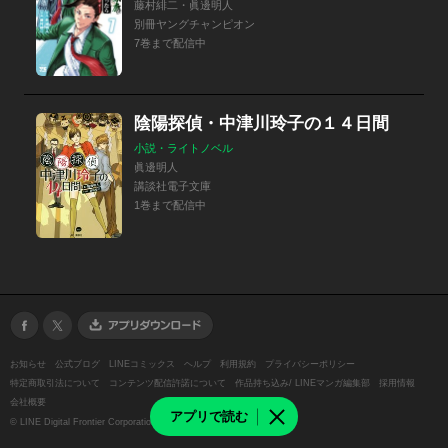
藤村緋二・眞邊明人
別冊ヤングチャンピオン
7巻まで配信中
陰陽探偵・中津川玲子の１４日間
小説・ライトノベル
眞邊明人
講談社電子文庫
1巻まで配信中
お知らせ
公式ブログ
LINEコミックス
ヘルプ
利用規約
プライバシーポリシー
特定商取引法について
コンテンツ配信許諾について
作品持ち込み/ LINEマンガ編集部
採用情報
会社概要
アプリで読む
©
LINE Digital Frontier Corporation