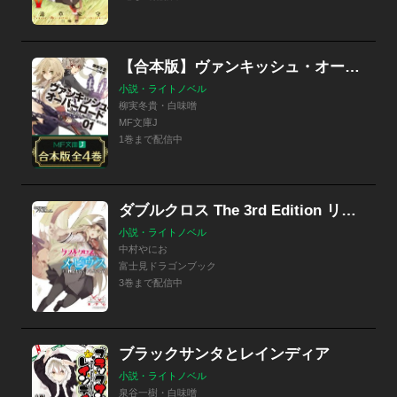
【合本版】ヴァンキッシュ・オーバーロード
小説・ライトノベル
柳実冬貴・白味噌
MF文庫J
1巻まで配信中
ダブルクロス The 3rd Edition リプレイ・メビウス
小説・ライトノベル
中村やにお
富士見ドラゴンブック
3巻まで配信中
ブラックサンタとレインディア
小説・ライトノベル
泉谷一樹・白味噌