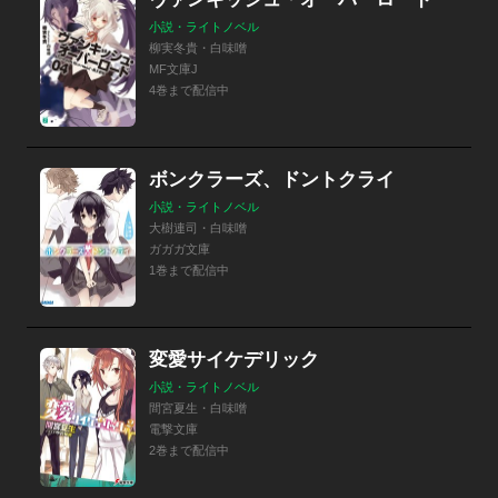
小説・ライトノベル
柳実冬貴・白味噌
MF文庫J
4巻まで配信中
ボンクラーズ、ドントクライ
小説・ライトノベル
大樹連司・白味噌
ガガガ文庫
1巻まで配信中
変愛サイケデリック
小説・ライトノベル
間宮夏生・白味噌
電撃文庫
2巻まで配信中