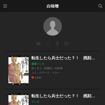
メニ
検索
白味噌
ュー
転生したら兵士だった？！ 残刻の復讐者
連載マンガ
咲メギコ・師裏剣・白味噌
コミックアース・スター
2,920
転生したら兵士だった？！ 残刻の復讐者
マンガ