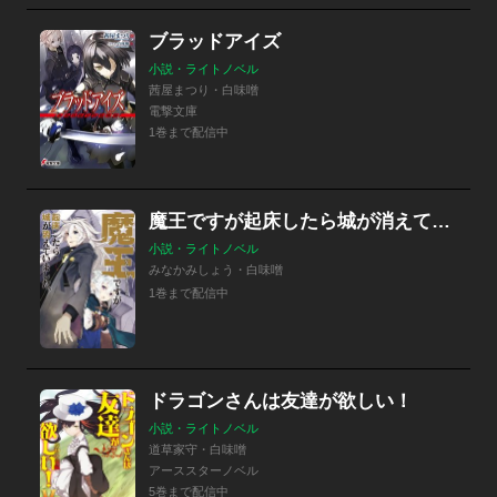
ブラッドアイズ
小説・ライトノベル
茜屋まつり・白味噌
電撃文庫
1巻まで配信中
魔王ですが起床したら城が消えていました。
小説・ライトノベル
みなかみしょう・白味噌
1巻まで配信中
ドラゴンさんは友達が欲しい！
小説・ライトノベル
道草家守・白味噌
アーススターノベル
5巻まで配信中