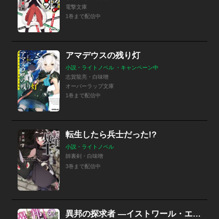
電撃文庫
1巻まで配信中
アマデウスの残り灯
小説・ライトノベル ・キャンペーン中
志賀龍亮・白味噌
オーバーラップ文庫
1巻まで配信中
転生したら兵士だった!?
小説・ライトノベル
師裏剣・白味噌
3巻まで配信中
異邦の探求者 ―イストワール・エトランゼ―