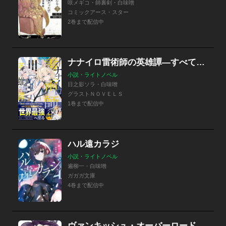
咲メギコ・師裏剣・白味噌
コミックアース・スター
2巻まで配信中
ナナイロ雷術師の英雄譚―すべてを失った俺、雷魔術を極めて最強へと至る―【電子限定SS付き】
小説・ライトノベル
日之影ソラ・白味噌
グラストＮＯＶＥＬＳ
1巻まで配信中
ハル遠カラジ
小説・ライトノベル
遍柳一・白味噌
ガガガ文庫
4巻まで配信中
ヴァンキッシュ・オーバーロード