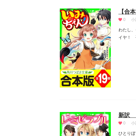
【合本
0
小
わたし、
イヤ！ 
した――.
新訳 
0
小
ひとりぼ