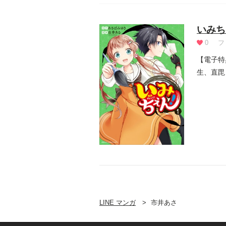
いみち
0
フ
【電子特
生、直毘
ました、我
LINE マンガ
市井あさ