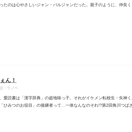
ったのは心やさしいジャン・バルジャンだった。親子のように、仲良く
..
ぇん！
説・ラノベ
、愛読書は「漢字辞典」の超地味っ子。それがイケメン転校生・矢神く
「ひみつのお役目」の後継者って…一体なんなのそれ!?第2回角川つば
】