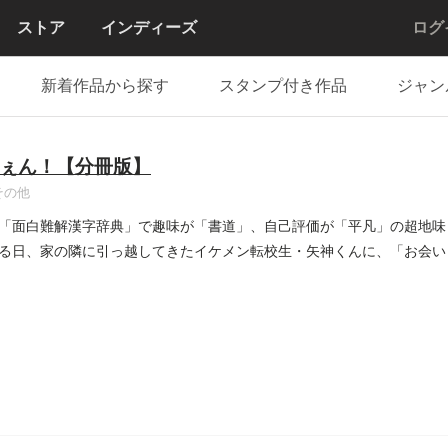
ストア
インディーズ
ログ
新着作品から探す
スタンプ付き作品
ジャン
ぇん！【分冊版】
その他
「面白難解漢字辞典」で趣味が「書道」、自己評価が「平凡」の超地味
る日、家の隣に引っ越してきたイケメン転校生・矢神くんに、「お会い
...