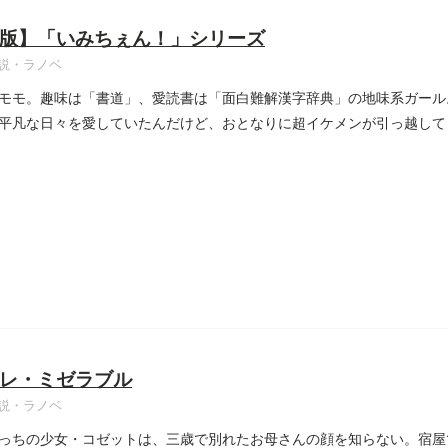
版】「いみちぇん！」シリーズ
説・ラノベ
モモ。趣味は「書道」、愛読書は「面白難解漢字辞典」の地味系ガール
平凡な日々を愛していたんだけど、おとなりに超イケメンが引っ越して
..
レ・ミゼラブル
説・ラノベ
っちの少女・コゼットは、三歳で別れたお母さんの顔を知らない。宿屋